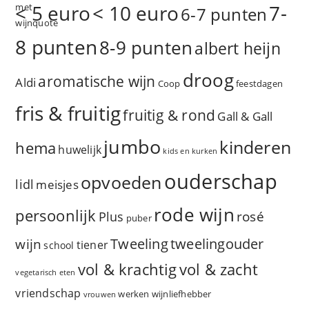
< 5 euro
< 10 euro
7-
6-7 punten
8 punten
8-9 punten
albert heijn
droog
aromatische wijn
Aldi
Coop
feestdagen
fris & fruitig
fruitig & rond
Gall & Gall
jumbo
kinderen
hema
huwelijk
kids en kurken
ouderschap
opvoeden
lidl
meisjes
rode wijn
persoonlijk
rosé
Plus
puber
Tweeling
wijn
tweelingouder
tiener
school
vol & zacht
vol & krachtig
vegetarisch eten
vriendschap
werken
wijnliefhebber
vrouwen