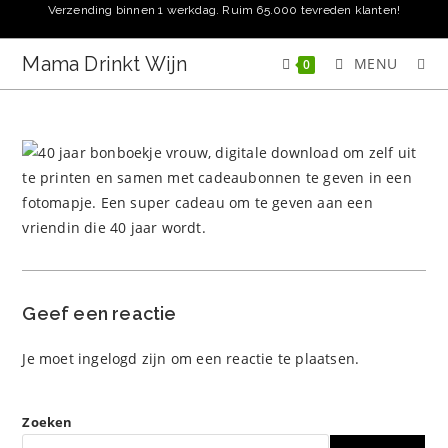
Ga
Verzending binnen 1 werkdag. Ruim 65.000 tevreden klanten!
naar
inhoud
Mama Drinkt Wijn
MENU
0
Geef een reactie
Je moet
ingelogd zijn
om een reactie te plaatsen.
Zoeken