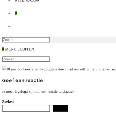
0 ITEMS
€0.00
0
TOGGLE
SITE
Druk
op
0
MENU
SLUITEN
ZOEKEN
Escape
Zoek
om
Druk
op
het
op
deze
zoekpaneel
Escape
site
te
om
Geef een reactie
sluiten.
het
zoekpaneel
Je moet
ingelogd zijn
om een reactie te plaatsen.
te
Zoeken
sluiten.
Zoeken