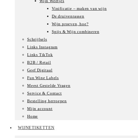
Wijn Weetjes
Vinificatie – maken van wijn
De druivenrassen
Wijn proeven, hoe?
Spijs & Wijn combineren
Schrijfsels
Links Instagram
Links TikTok
B2B / Retail
Geef Digitaal
Fun Wine Labels
Meest Gestelde Vragen
Service & Contact
Bestelling herroepen
Mijn account
Home
WIJNETIKETTEN