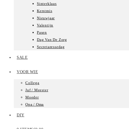
Sinterklaas
Kerstmis
Nieuwjaar
Valentijn
Pasen
Dag Van De Zorg
Secretaressedag
SALE
VOOR WIE
Collega
Juf / Meester
Moeder
Opa / Oma
DIY