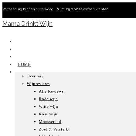
Ga
Verzending binnen 1 werkdag. Ruim 65.000 tevreden klanten!
naar
inhoud
Mama Drinkt Wijn
HOME
Over mij
Wijnreviews
Alle Reviews
Rode wijn
Witte wijn
Rosé wijn
Mousserend
Zoet & Versterkt