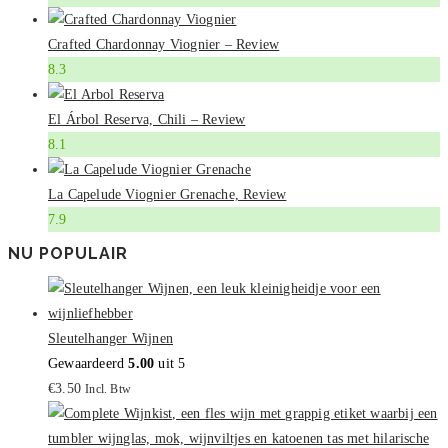
Crafted Chardonnay Viognier – Review
8.3
El Árbol Reserva, Chili – Review
8.1
La Capelude Viognier Grenache, Review
7.9
NU POPULAIR
Sleutelhanger Wijnen
Gewaardeerd
5.00
uit 5
€
3.50
Incl. Btw