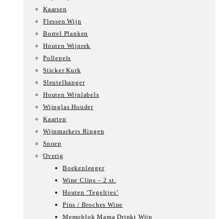
Kaarsen
Flessen Wijn
Borrel Planken
Houten Wijnrek
Pollepels
Sticker Kurk
Sleutelhanger
Houten Wijnlabels
Wijnglas Houder
Kaarten
Wijnmarkers Ringen
Snoep
Overig
Boekenlegger
Wine Clips – 2 st.
Houten ‘Tegeltjes’
Pins / Broches Wine
Memoblok Mama Drinkt Wijn