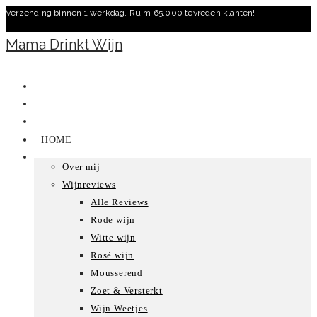
Verzending binnen 1 werkdag. Ruim 65.000 tevreden klanten!
Ga
naar
Mama Drinkt Wijn
inhoud
HOME
Over mij
Wijnreviews
Alle Reviews
Rode wijn
Witte wijn
Rosé wijn
Mousserend
Zoet & Versterkt
Wijn Weetjes