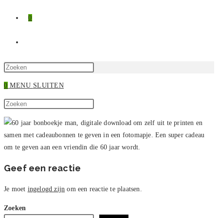
0
TOGGLE
SITE
Druk
op
0
MENU
SLUITEN
ZOEKEN
Escape
Zoek
om
Druk
op
het
op
deze
zoekpaneel
Escape
site
te
om
sluiten.
het
zoekpaneel
Geef een reactie
te
sluiten.
Je moet
ingelogd zijn
om een reactie te plaatsen.
Zoeken