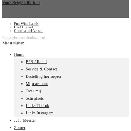
Voor België klik hier
Fun Wine Labels
Geef Digitaal
Groothandel Artisan
Copyright mamadrinktwijn.nl
Menu sluiten
Home
B2B / Retail
Service & Contact
Bestelling herroepen
Mijn account
Over mij
Schrijfsels
Links TikTok
Links Instagram
Juf / Meester
Zomer