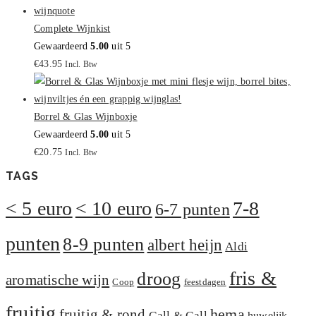
Complete Wijnkist
Gewaardeerd
5.00
uit 5
€
43.95
Incl. Btw
Borrel & Glas Wijnboxje
Gewaardeerd
5.00
uit 5
€
20.75
Incl. Btw
TAGS
< 5 euro
< 10 euro
7-8
6-7 punten
punten
8-9 punten
albert heijn
Aldi
fris &
droog
aromatische wijn
Coop
feestdagen
fruitig
hema
fruitig & rond
Gall & Gall
huwelijk