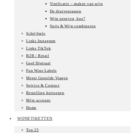
Vinificatie – maken van wijn
De druivenrassen
Wijn proeven, hoe?
Spijs & Wijn combineren
Schrijfsels
Links Instagram
Links TikTok
B2B / Retail
Geef Digitaal
Fun Wine Labels
Meest Gestelde Vragen
Service & Contact
Bestelling herroepen
Mijn account
Home
WIJNETIKETTEN
Top 25