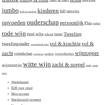
jumbo
kinderen
lidl
meisjes
kids en kurken
ouderschap
opvoeden
persoonlijk
Plus
puber
rode wijn
Tweeling
rosé wijn
tiener
school
vol &
vol & krachtig
tweelingouder
vegetarisch eten
zacht
wijntopper
vriendschap
werken
wijnliefhebber
vrouwen
witte wijn
zacht & soepel
wijnweetjes
zoet
zoete
wijn
Winkelmand
B2B voor retail
Mijn account
Wachtwoord vergeten