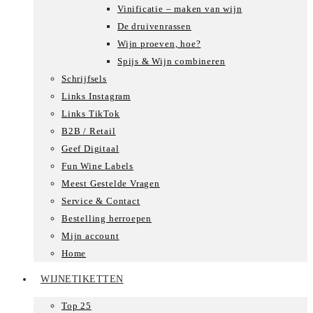
Vinificatie – maken van wijn
De druivenrassen
Wijn proeven, hoe?
Spijs & Wijn combineren
Schrijfsels
Links Instagram
Links TikTok
B2B / Retail
Geef Digitaal
Fun Wine Labels
Meest Gestelde Vragen
Service & Contact
Bestelling herroepen
Mijn account
Home
WIJNETIKETTEN
Top 25