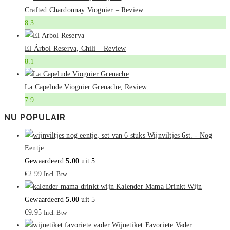
Crafted Chardonnay Viognier – Review
8.3
El Árbol Reserva, Chili – Review
8.1
La Capelude Viognier Grenache, Review
7.9
NU POPULAIR
Wijnviltjes 6st. - Nog
Eentje
Gewaardeerd
5.00
uit 5
€
2.99
Incl. Btw
Kalender Mama Drinkt Wijn
Gewaardeerd
5.00
uit 5
€
9.95
Incl. Btw
Wijnetiket Favoriete Vader