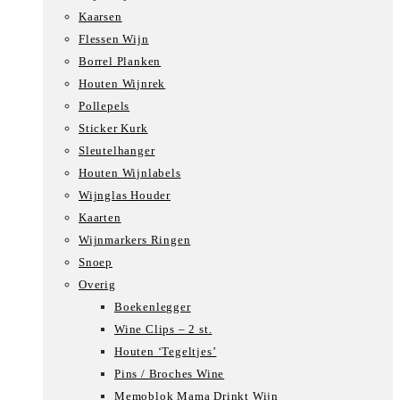
Kaarsen
Flessen Wijn
Borrel Planken
Houten Wijnrek
Pollepels
Sticker Kurk
Sleutelhanger
Houten Wijnlabels
Wijnglas Houder
Kaarten
Wijnmarkers Ringen
Snoep
Overig
Boekenlegger
Wine Clips – 2 st.
Houten ‘Tegeltjes’
Pins / Broches Wine
Memoblok Mama Drinkt Wijn