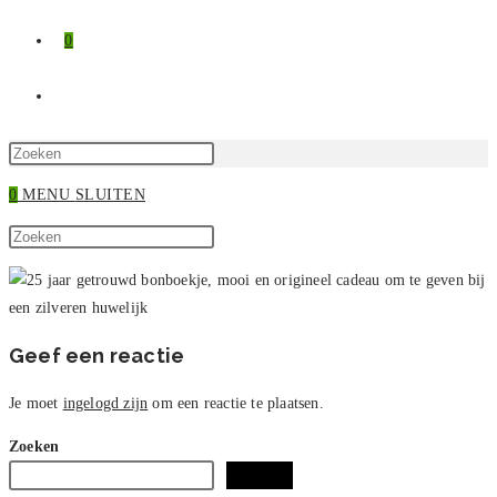
0
TOGGLE
SITE
Druk
op
0
MENU
SLUITEN
ZOEKEN
Escape
Zoek
om
Druk
op
het
op
deze
zoekpaneel
Escape
site
te
om
sluiten.
het
Geef een reactie
zoekpaneel
te
Je moet
ingelogd zijn
om een reactie te plaatsen.
sluiten.
Zoeken
Zoeken