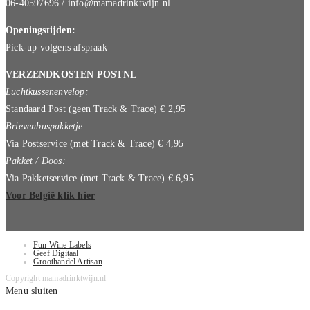
06-40597696 / info@mamadrinktwijn.nl
Openingstijden:
Pick-up volgens afspraak
VERZENDKOSTEN POSTNL
Luchtkussenenvelop:
Standaard Post (geen Track & Trace) € 2,95
Brievenbuspakketje:
Via Postservice (met Track & Trace) € 4,95
Pakket / Doos:
Via Pakketservice (met Track & Trace) € 6,95
Voor België klik hier
Fun Wine Labels
Geef Digitaal
Groothandel Artisan
Copyright mamadrinktwijn.nl
Menu sluiten