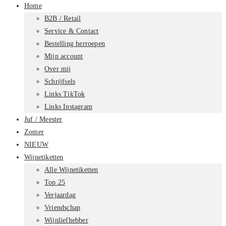
Home
B2B / Retail
Service & Contact
Bestelling herroepen
Mijn account
Over mij
Schrijfsels
Links TikTok
Links Instagram
Juf / Meester
Zomer
NIEUW
Wijnetiketten
Alle Wijnetiketten
Top 25
Verjaardag
Vriendschap
Wijnliefhebber