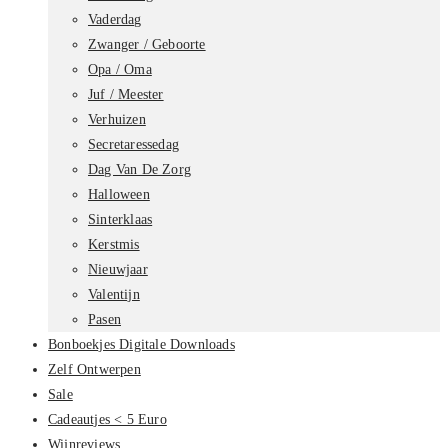
Vaderdag
Zwanger / Geboorte
Opa / Oma
Juf / Meester
Verhuizen
Secretaressedag
Dag Van De Zorg
Halloween
Sinterklaas
Kerstmis
Nieuwjaar
Valentijn
Pasen
Bonboekjes Digitale Downloads
Zelf Ontwerpen
Sale
Cadeautjes < 5 Euro
Wijnreviews