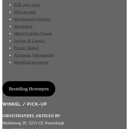
B2B voor retail
Mijn account
Wachtwoord vergeten
Verzending
Meest Gestelde Vragen
Service & Contact
Privacy Beleid
Algemene Voorwaarden
Bestelling herroepen
Bestelling Herroepen
WINKEL / PICK-UP
GROOTHANDEL ARTISAN BV
Middelweg 39, 5253 CE Nieuwkuijk