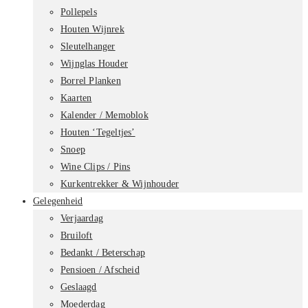
Pollepels
Houten Wijnrek
Sleutelhanger
Wijnglas Houder
Borrel Planken
Kaarten
Kalender / Memoblok
Houten ‘Tegeltjes’
Snoep
Wine Clips / Pins
Kurkentrekker & Wijnhouder
Gelegenheid
Verjaardag
Bruiloft
Bedankt / Beterschap
Pensioen / Afscheid
Geslaagd
Moederdag