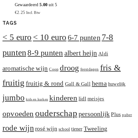
Gewaardeerd
5.00
uit 5
€
2.25
Incl. Btw
TAGS
< 5 euro
< 10 euro
7-8
6-7 punten
punten
8-9 punten
albert heijn
Aldi
fris &
droog
aromatische wijn
Coop
feestdagen
fruitig
hema
fruitig & rond
Gall & Gall
huwelijk
jumbo
kinderen
lidl
meisjes
kids en kurken
ouderschap
opvoeden
persoonlijk
Plus
puber
rode wijn
Tweeling
rosé wijn
tiener
school