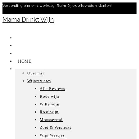
Verzending binnen 1 werkdag. Ruim 65.000 tevreden klanten!
Ga
naar
Mama Drinkt Wijn
inhoud
HOME
Over mij
Wijnreviews
Alle Reviews
Rode wijn
Witte wijn
Rosé wijn
Mousserend
Zoet & Versterkt
Wijn Weetjes