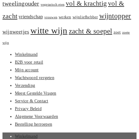
vol &
vol & krachtig
tweelingouder
vegetarisch eten
zacht
wijntopper
vriendschap
werken
wijnliefhebber
vrouwen
witte wijn
zacht & soepel
wijnweetjes
zoet
zoete
wijn
Winkelmand
B2B voor retail
Mijn account
Wachtwoord vergeten
Verzending
Meest Gestelde Vragen
Service & Contact
Privacy Beleid
Algemene Voorwaarden
Bestelling herroepen
Winkelmand