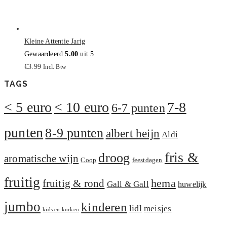
Kleine Attentie Jarig
Gewaardeerd
5.00
uit 5
€
3.99
Incl. Btw
TAGS
< 5 euro
< 10 euro
7-8
6-7 punten
punten
8-9 punten
albert heijn
Aldi
fris &
droog
aromatische wijn
Coop
feestdagen
fruitig
hema
fruitig & rond
Gall & Gall
huwelijk
jumbo
kinderen
lidl
meisjes
kids en kurken