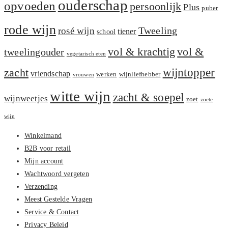
ouderschap
opvoeden
persoonlijk
Plus
puber
rode wijn
Tweeling
rosé wijn
tiener
school
vol &
vol & krachtig
tweelingouder
vegetarisch eten
zacht
wijntopper
vriendschap
werken
wijnliefhebber
vrouwen
witte wijn
zacht & soepel
wijnweetjes
zoet
zoete
wijn
Winkelmand
B2B voor retail
Mijn account
Wachtwoord vergeten
Verzending
Meest Gestelde Vragen
Service & Contact
Privacy Beleid