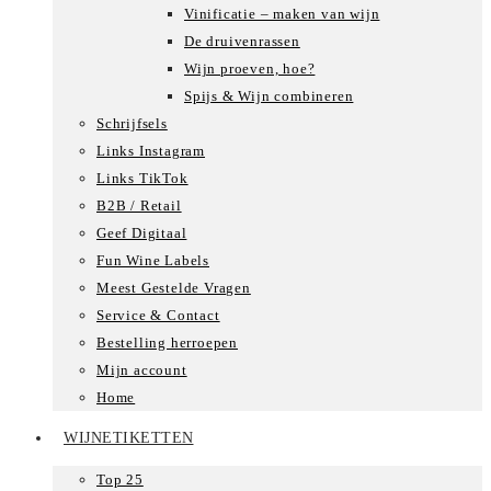
Vinificatie – maken van wijn
De druivenrassen
Wijn proeven, hoe?
Spijs & Wijn combineren
Schrijfsels
Links Instagram
Links TikTok
B2B / Retail
Geef Digitaal
Fun Wine Labels
Meest Gestelde Vragen
Service & Contact
Bestelling herroepen
Mijn account
Home
WIJNETIKETTEN
Top 25