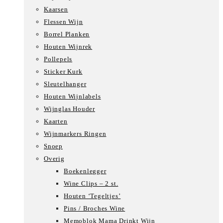
Kaarsen
Flessen Wijn
Borrel Planken
Houten Wijnrek
Pollepels
Sticker Kurk
Sleutelhanger
Houten Wijnlabels
Wijnglas Houder
Kaarten
Wijnmarkers Ringen
Snoep
Overig
Boekenlegger
Wine Clips – 2 st.
Houten ‘Tegeltjes’
Pins / Broches Wine
Memoblok Mama Drinkt Wijn