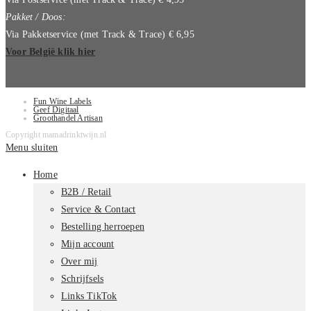
Pakket / Doos:
Via Pakketservice (met Track & Trace) € 6,95
Voor België klik hier
Fun Wine Labels
Geef Digitaal
Groothandel Artisan
Copyright mamadrinktwijn.nl
Menu sluiten
Home
B2B / Retail
Service & Contact
Bestelling herroepen
Mijn account
Over mij
Schrijfsels
Links TikTok