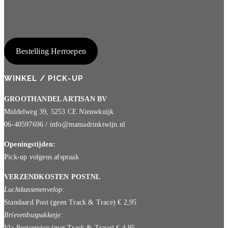
Bestelling Herroepen
WINKEL / PICK-UP
GROOTHANDEL ARTISAN BV
Middelweg 39, 5253 CE Nieuwkuijk
06-40597696 / info@mamadrinktwijn.nl
Openingstijden:
Pick-up volgens afspraak
VERZENDKOSTEN POSTNL
Luchtkussenenvelop:
Standaard Post (geen Track & Trace) € 2,95
Brievenbuspakketje:
Via Postservice (met Track & Trace) € 4,95