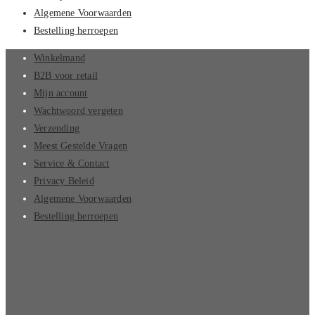
Algemene Voorwaarden
Bestelling herroepen
Winkelmand
B2B voor retail
Mijn account
Wachtwoord vergeten
Verzending
Meest Gestelde Vragen
Service & Contact
Privacy Beleid
Algemene Voorwaarden
Bestelling herroepen