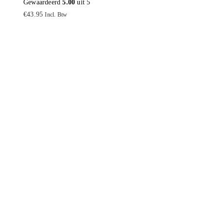
Gewaardeerd
5.00
uit 5
€
43.95
Incl. Btw