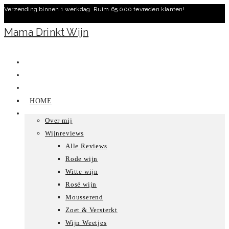
Verzending binnen 1 werkdag. Ruim 65.000 tevreden klanten!
Ga
naar
Mama Drinkt Wijn
inhoud
HOME
Over mij
Wijnreviews
Alle Reviews
Rode wijn
Witte wijn
Rosé wijn
Mousserend
Zoet & Versterkt
Wijn Weetjes