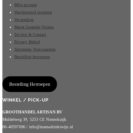
Mijn account
Wachtwoord vergeten
Verzending
Meest Gestelde Vragen
Service & Contact
Privacy Beleid
Algemene Voorwaarden
Bestelling herroepen
Bestelling Herroepen
WINKEL / PICK-UP
GROOTHANDEL ARTISAN BV
Middelweg 39, 5253 CE Nieuwkuijk
06-40597696 / info@mamadrinktwijn.nl