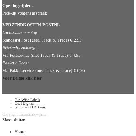
Openingstijden:
Pick-up volgens afspraak
VERZENDKOSTEN POSTNL
Luchtkussenenvelop:
Standaard Post (geen Track & Trace) € 2,95
Brievenbuspakketje:
Via Postservice (met Track & Trace) € 4,95
Pakket / Doos:
Via Pakketservice (met Track & Trace) € 6,95
Voor België klik hier
Fun Wine Labels
Geef Digitaal
Groothandel Artisan
Copyright mamadrinktwijn.nl
Menu sluiten
Home