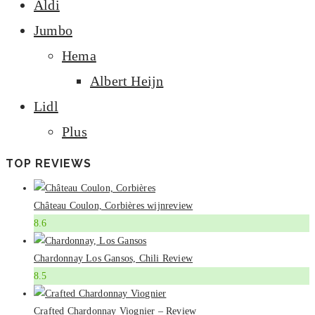
Aldi
Jumbo
Hema
Albert Heijn
Lidl
Plus
TOP REVIEWS
Château Coulon, Corbières wijnreview
8.6
Chardonnay Los Gansos, Chili Review
8.5
Crafted Chardonnay Viognier – Review