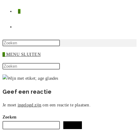
0
TOGGLE
SITE
Druk
op
0
MENU
SLUITEN
ZOEKEN
Escape
Zoek
om
Druk
op
het
op
deze
zoekpaneel
Escape
site
te
om
Geef een reactie
sluiten.
het
zoekpaneel
Je moet
ingelogd zijn
om een reactie te plaatsen.
te
Zoeken
sluiten.
Zoeken