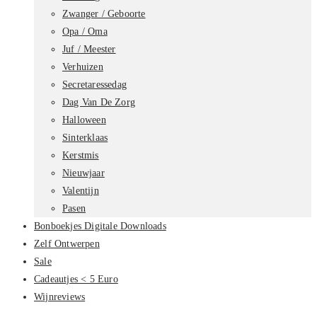
Zwanger / Geboorte
Opa / Oma
Juf / Meester
Verhuizen
Secretaressedag
Dag Van De Zorg
Halloween
Sinterklaas
Kerstmis
Nieuwjaar
Valentijn
Pasen
Bonboekjes Digitale Downloads
Zelf Ontwerpen
Sale
Cadeautjes < 5 Euro
Wijnreviews