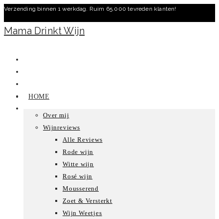
Verzending binnen 1 werkdag. Ruim 65.000 tevreden klanten!
Ga
naar
Mama Drinkt Wijn
inhoud
HOME
Over mij
Wijnreviews
Alle Reviews
Rode wijn
Witte wijn
Rosé wijn
Mousserend
Zoet & Versterkt
Wijn Weetjes