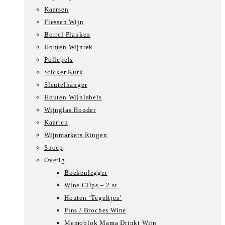
Kaarsen
Flessen Wijn
Borrel Planken
Houten Wijnrek
Pollepels
Sticker Kurk
Sleutelhanger
Houten Wijnlabels
Wijnglas Houder
Kaarten
Wijnmarkers Ringen
Snoep
Overig
Boekenlegger
Wine Clips – 2 st.
Houten ‘Tegeltjes’
Pins / Broches Wine
Memoblok Mama Drinkt Wijn