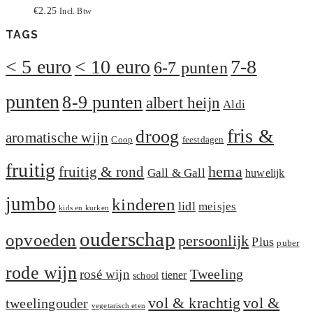
€
2.25
Incl. Btw
TAGS
< 5 euro
< 10 euro
7-8
6-7 punten
punten
8-9 punten
albert heijn
Aldi
fris &
droog
aromatische wijn
Coop
feestdagen
fruitig
hema
fruitig & rond
Gall & Gall
huwelijk
jumbo
kinderen
lidl
meisjes
kids en kurken
ouderschap
opvoeden
persoonlijk
Plus
puber
rode wijn
Tweeling
rosé wijn
tiener
school
vol &
vol & krachtig
tweelingouder
vegetarisch eten