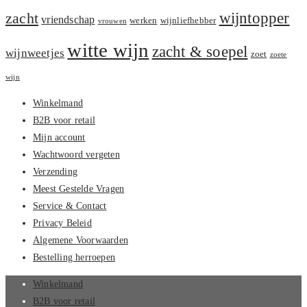
zacht
wijntopper
vriendschap
werken
wijnliefhebber
vrouwen
witte wijn
zacht & soepel
wijnweetjes
zoet
zoete
wijn
Winkelmand
B2B voor retail
Mijn account
Wachtwoord vergeten
Verzending
Meest Gestelde Vragen
Service & Contact
Privacy Beleid
Algemene Voorwaarden
Bestelling herroepen
Winkelmand
B2B voor retail