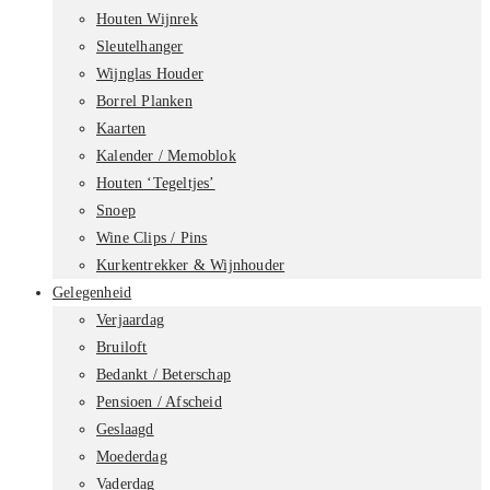
Houten Wijnrek
Sleutelhanger
Wijnglas Houder
Borrel Planken
Kaarten
Kalender / Memoblok
Houten ‘Tegeltjes’
Snoep
Wine Clips / Pins
Kurkentrekker & Wijnhouder
Gelegenheid
Verjaardag
Bruiloft
Bedankt / Beterschap
Pensioen / Afscheid
Geslaagd
Moederdag
Vaderdag