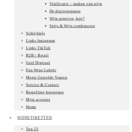
Vinificatie – maken van wijn
De druivenrassen
Wijn proeven, hoe?
Spijs & Wijn combineren
Schrijfsels
Links Instagram
Links TikTok
B2B / Retail
Geef Digitaal
Fun Wine Labels
Meest Gestelde Vragen
Service & Contact
Bestelling herroepen
Mijn account
Home
WIJNETIKETTEN
Top 25