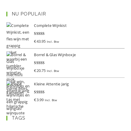
NU POPULAIR
Complete Wijnkist
Gewaardeer
€
43.95
Incl. Btw
d
5.00
uit 5
Borrel & Glas Wijnboxje
Gewaardeer
€
20.75
Incl. Btw
d
5.00
uit 5
Kleine Attentie Jarig
Gewaardeer
€
3.99
Incl. Btw
d
5.00
uit 5
TAGS