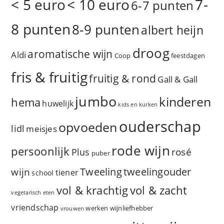
< 5 euro
< 10 euro
7-
6-7 punten
8 punten
8-9 punten
albert heijn
droog
aromatische wijn
Aldi
Coop
feestdagen
fris & fruitig
fruitig & rond
Gall & Gall
jumbo
kinderen
hema
huwelijk
kids en kurken
ouderschap
opvoeden
lidl
meisjes
rode wijn
persoonlijk
rosé
Plus
puber
Tweeling
wijn
tweelingouder
tiener
school
vol & zacht
vol & krachtig
vegetarisch eten
vriendschap
werken
wijnliefhebber
vrouwen