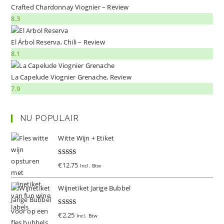
Crafted Chardonnay Viognier – Review
8.3
El Árbol Reserva, Chili – Review
8.1
La Capelude Viognier Grenache, Review
7.9
NU POPULAIR
Witte Wijn + Etiket
Gewaardeer
€
12.75
Incl. Btw
d
5.00
uit 5
Wijnetiket Jarige Bubbel
Gewaardeer
€
2.25
Incl. Btw
d
5.00
uit 5