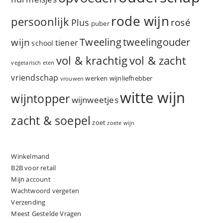
rode wijn
persoonlijk
rosé
Plus
puber
Tweeling
wijn
tweelingouder
tiener
school
vol & zacht
vol & krachtig
vegetarisch eten
vriendschap
werken
wijnliefhebber
vrouwen
witte wijn
wijntopper
wijnweetjes
zacht & soepel
zoet
zoete wijn
Winkelmand
B2B voor retail
Mijn account
Wachtwoord vergeten
Verzending
Meest Gestelde Vragen