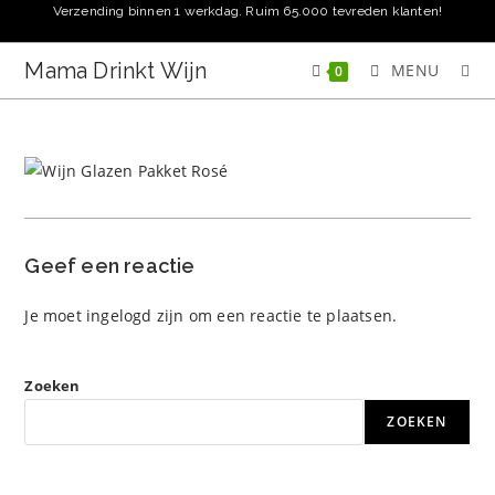
Ga
Verzending binnen 1 werkdag. Ruim 65.000 tevreden klanten!
naar
inhoud
Mama Drinkt Wijn
MENU
0
Geef een reactie
Je moet
ingelogd zijn
om een reactie te plaatsen.
Zoeken
ZOEKEN