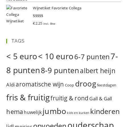
Wijnetiket Favoriete Collega
Gewaardeer
€
2.25
Incl. Btw
d
5.00
uit 5
TAGS
< 5 euro
< 10 euro
7-
6-7 punten
8 punten
8-9 punten
albert heijn
droog
aromatische wijn
Aldi
Coop
feestdagen
fris & fruitig
fruitig & rond
Gall & Gall
jumbo
kinderen
hema
huwelijk
kids en kurken
ouderschap
opvoeden
lidl
meisjes