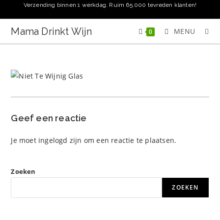
Ga
Verzending binnen 1 werkdag. Ruim 65.000 tevreden klanten!
naar
inhoud
Mama Drinkt Wijn
MENU
0
Geef een reactie
Je moet
ingelogd zijn
om een reactie te plaatsen.
Zoeken
ZOEKEN