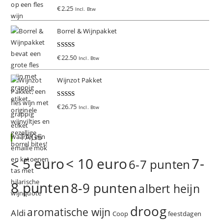
Gewaardeer
€
2.25
Incl. Btw
d
5.00
uit 5
Borrel & Wijnpakket
Gewaardeer
€
22.50
Incl. Btw
d
5.00
uit 5
Wijnzot Pakket
Gewaardeer
€
26.75
Incl. Btw
d
5.00
uit 5
TAGS
< 5 euro
< 10 euro
7-
6-7 punten
8 punten
8-9 punten
albert heijn
droog
aromatische wijn
Aldi
Coop
feestdagen