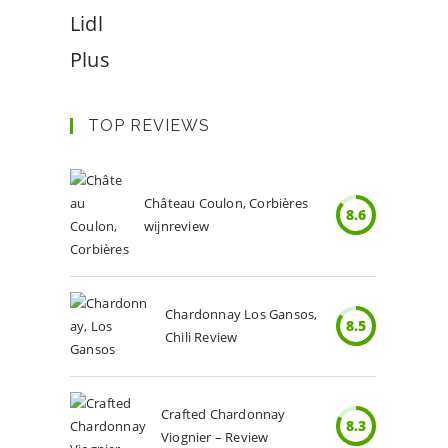
Lidl
Plus
TOP REVIEWS
Château Coulon, Corbières
8.6
wijnreview
Chardonnay Los Gansos,
8.5
Chili Review
Crafted Chardonnay
8.3
Viognier – Review