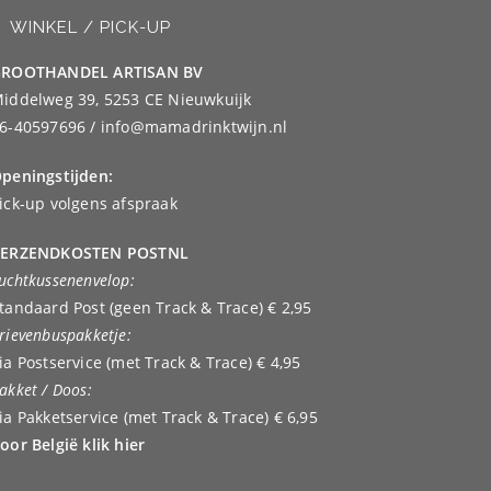
WINKEL / PICK-UP
ROOTHANDEL ARTISAN BV
iddelweg 39, 5253 CE Nieuwkuijk
6-40597696 / info@mamadrinktwijn.nl
peningstijden:
ick-up volgens afspraak
ERZENDKOSTEN POSTNL
uchtkussenenvelop:
tandaard Post (geen Track & Trace) € 2,95
rievenbuspakketje:
ia Postservice (met Track & Trace) € 4,95
akket / Doos:
ia Pakketservice (met Track & Trace) € 6,95
oor België klik hier