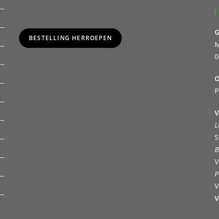
G
BESTELLING HERROEPEN
M
0
O
P
V
L
S
B
V
P
V
V