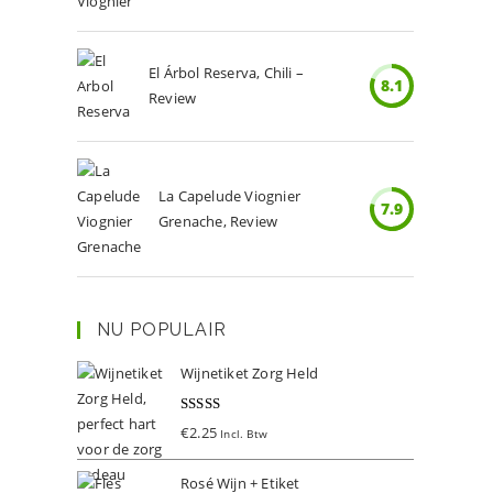
El Árbol Reserva, Chili –
8.1
Review
La Capelude Viognier
7.9
Grenache, Review
NU POPULAIR
Wijnetiket Zorg Held
Gewaardeer
€
2.25
Incl. Btw
d
5.00
uit 5
Rosé Wijn + Etiket