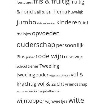
fris & fruitig
fruitig
feestdagen
hema
& rond
Gall & Gall
huwelijk
jumbo
kinderen
lidl
kids en kurken
opvoeden
meisjes
ouderschap
persoonlijk
rode wijn
rosé wijn
Plus
puber
Tweeling
tiener
school
vol &
tweelingouder
vegetarisch eten
vol & zacht
krachtig
vriendschap
werken
wijnliefhebber
vrouwen
witte
wijntopper
wijnweetjes