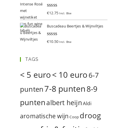
Gewaardeer
€
12.75
Incl. Btw
d
5.00
uit 5
Buscadeau Beertjes & Wijnviltjes
Gewaardeer
€
10.50
Incl. Btw
d
5.00
uit 5
TAGS
< 5 euro
< 10 euro
6-7
7-8 punten
8-9
punten
punten
albert heijn
Aldi
droog
aromatische wijn
Coop