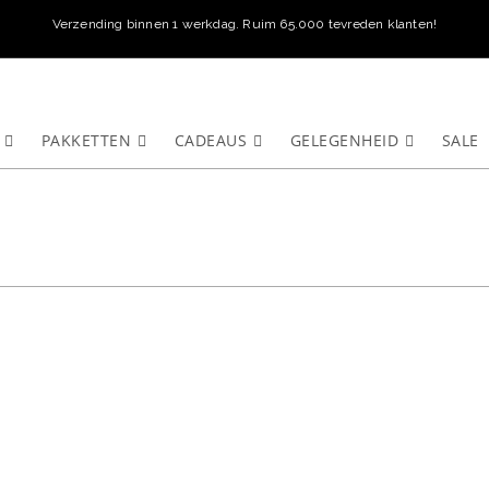
Verzending binnen 1 werkdag. Ruim 65.000 tevreden klanten!
PAKKETTEN
CADEAUS
GELEGENHEID
SALE