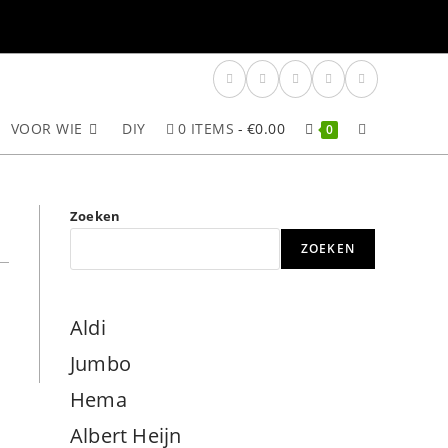
VOOR WIE
DIY
0 ITEMS
€0.00
TOGGLE
0
SITE
Zoeken
ZOEKEN
ZOEKEN
Aldi
Jumbo
Hema
Albert Heijn