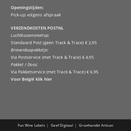
Openingstijden:
Pick-up volgens afspraak
VERZENDKOSTEN POSTNL
Luchtkussenenvelop:
Standaard Post (geen Track & Trace) € 2,95
Brievenbuspakketje:
Via Postservice (met Track & Trace) € 4,95
Pakket / Doos:
Via Pakketservice (met Track & Trace) € 6,95
Voor België klik hier
Fun Wine Labels
Geef Digitaal
Groothandel Artisan