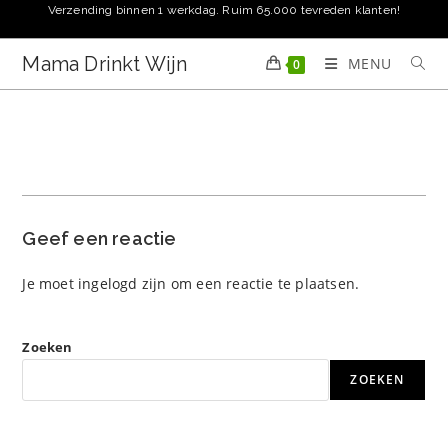
Ga
Verzending binnen 1 werkdag. Ruim 65.000 tevreden klanten!
naar
inhoud
Mama Drinkt Wijn
MENU
0
Geef een reactie
Je moet
ingelogd zijn
om een reactie te plaatsen.
Zoeken
ZOEKEN