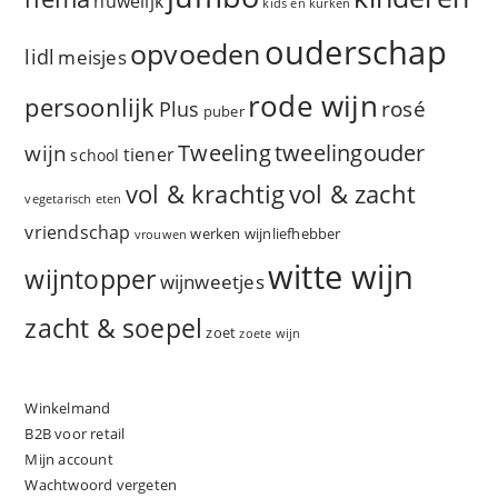
huwelijk
kids en kurken
ouderschap
opvoeden
lidl
meisjes
rode wijn
persoonlijk
rosé
Plus
puber
Tweeling
wijn
tweelingouder
tiener
school
vol & zacht
vol & krachtig
vegetarisch eten
vriendschap
werken
wijnliefhebber
vrouwen
witte wijn
wijntopper
wijnweetjes
zacht & soepel
zoet
zoete wijn
Winkelmand
B2B voor retail
Mijn account
Wachtwoord vergeten