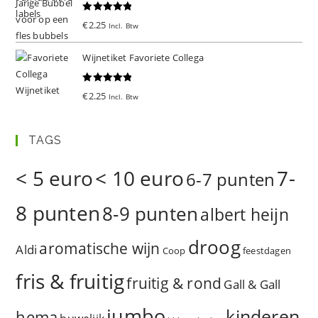
Gewaardeer
€
2.25
Incl. Btw
d
5.00
uit 5
Wijnetiket Favoriete Collega
Gewaardeer
€
2.25
Incl. Btw
d
5.00
uit 5
TAGS
< 5 euro
< 10 euro
7-
6-7 punten
8 punten
8-9 punten
albert heijn
droog
aromatische wijn
Aldi
Coop
feestdagen
fris & fruitig
fruitig & rond
Gall & Gall
jumbo
kinderen
hema