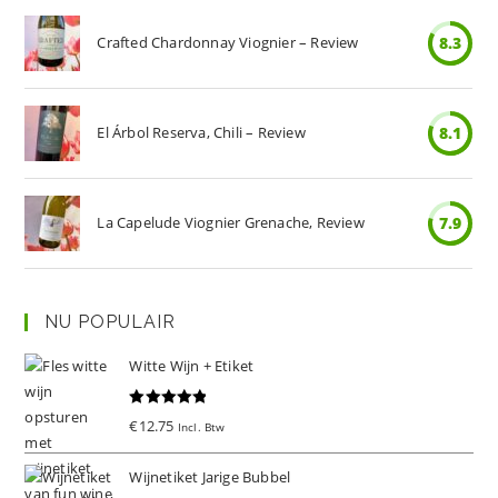
Crafted Chardonnay Viognier – Review
8.3
El Árbol Reserva, Chili – Review
8.1
La Capelude Viognier Grenache, Review
7.9
NU POPULAIR
Witte Wijn + Etiket
Gewaardeer
€
12.75
Incl. Btw
d
5.00
uit 5
Wijnetiket Jarige Bubbel