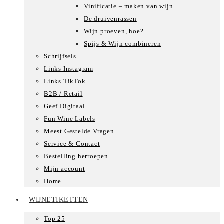
Vinificatie – maken van wijn
De druivenrassen
Wijn proeven, hoe?
Spijs & Wijn combineren
Schrijfsels
Links Instagram
Links TikTok
B2B / Retail
Geef Digitaal
Fun Wine Labels
Meest Gestelde Vragen
Service & Contact
Bestelling herroepen
Mijn account
Home
WIJNETIKETTEN
Top 25