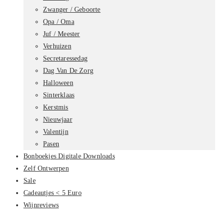
Zwanger / Geboorte
Opa / Oma
Juf / Meester
Verhuizen
Secretaressedag
Dag Van De Zorg
Halloween
Sinterklaas
Kerstmis
Nieuwjaar
Valentijn
Pasen
Bonboekjes Digitale Downloads
Zelf Ontwerpen
Sale
Cadeautjes < 5 Euro
Wijnreviews