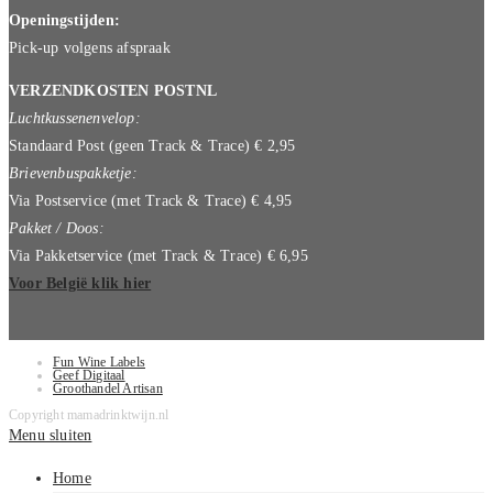
Openingstijden:
Pick-up volgens afspraak
VERZENDKOSTEN POSTNL
Luchtkussenenvelop:
Standaard Post (geen Track & Trace) € 2,95
Brievenbuspakketje:
Via Postservice (met Track & Trace) € 4,95
Pakket / Doos:
Via Pakketservice (met Track & Trace) € 6,95
Voor België klik hier
Fun Wine Labels
Geef Digitaal
Groothandel Artisan
Copyright mamadrinktwijn.nl
Menu sluiten
Home