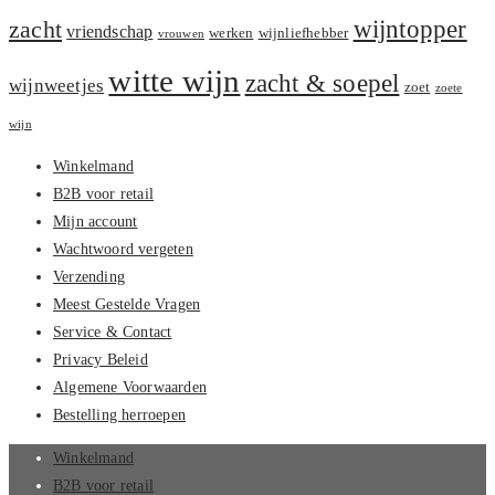
zacht
wijntopper
vriendschap
werken
wijnliefhebber
vrouwen
witte wijn
zacht & soepel
wijnweetjes
zoet
zoete
wijn
Winkelmand
B2B voor retail
Mijn account
Wachtwoord vergeten
Verzending
Meest Gestelde Vragen
Service & Contact
Privacy Beleid
Algemene Voorwaarden
Bestelling herroepen
Winkelmand
B2B voor retail