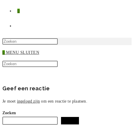
0
TOGGLE
SITE
Druk
op
0
MENU
SLUITEN
ZOEKEN
Escape
Zoek
om
Druk
op
het
op
deze
zoekpaneel
Escape
site
te
om
Geef een reactie
sluiten.
het
zoekpaneel
Je moet
ingelogd zijn
om een reactie te plaatsen.
te
Zoeken
sluiten.
Zoeken