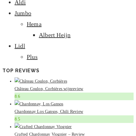
Aldi
Jumbo
Hema
Albert Heijn
Lidl
Plus
TOP REVIEWS
Château Coulon, Corbières wijnreview
8.6
Chardonnay Los Gansos, Chili Review
8.5
Crafted Chardonnay Viognier – Review