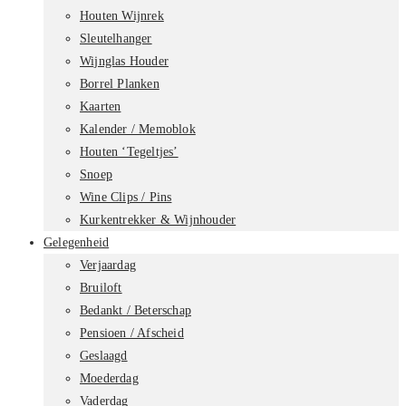
Houten Wijnrek
Sleutelhanger
Wijnglas Houder
Borrel Planken
Kaarten
Kalender / Memoblok
Houten ‘Tegeltjes’
Snoep
Wine Clips / Pins
Kurkentrekker & Wijnhouder
Gelegenheid
Verjaardag
Bruiloft
Bedankt / Beterschap
Pensioen / Afscheid
Geslaagd
Moederdag
Vaderdag