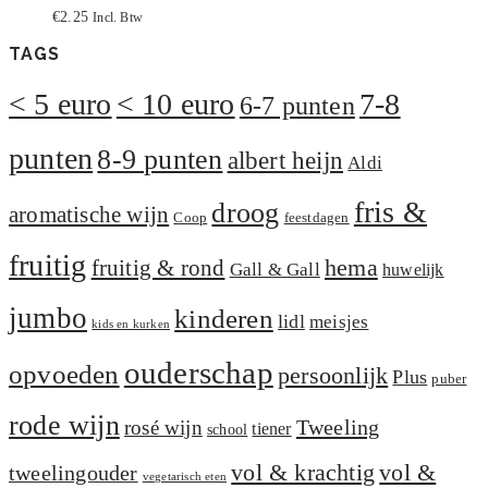
€
2.25
Incl. Btw
TAGS
< 5 euro
< 10 euro
7-8
6-7 punten
punten
8-9 punten
albert heijn
Aldi
fris &
droog
aromatische wijn
Coop
feestdagen
fruitig
hema
fruitig & rond
Gall & Gall
huwelijk
jumbo
kinderen
lidl
meisjes
kids en kurken
ouderschap
opvoeden
persoonlijk
Plus
puber
rode wijn
Tweeling
rosé wijn
tiener
school
vol &
vol & krachtig
tweelingouder
vegetarisch eten