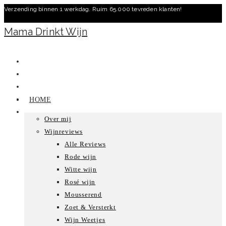
Verzending binnen 1 werkdag. Ruim 65.000 tevreden klanten!
Ga
naar
Mama Drinkt Wijn
inhoud
HOME
Over mij
Wijnreviews
Alle Reviews
Rode wijn
Witte wijn
Rosé wijn
Mousserend
Zoet & Versterkt
Wijn Weetjes