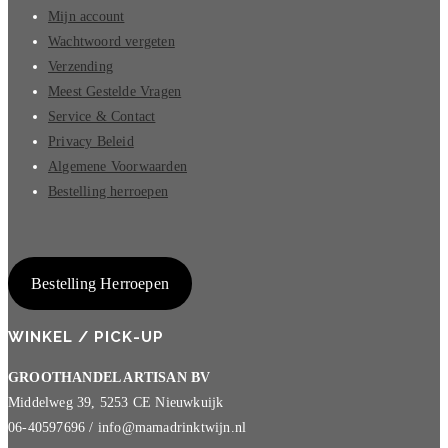
Mijn account
Wachtwoord vergeten
Verzending
Meest Gestelde Vragen
Service & Contact
Privacy Beleid
Algemene Voorwaarden
Bestelling herroepen
Bestelling Herroepen
WINKEL / PICK-UP
GROOTHANDEL ARTISAN BV
Middelweg 39, 5253 CE Nieuwkuijk
06-40597696 / info@mamadrinktwijn.nl