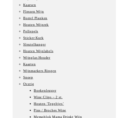
Kaarsen
Flessen Wijn
Borrel Planken
Houten Wijnrek
Pollepels
Sticker Kurk
Sleutelhanger
Houten Wijnlabels
Wijnglas Houder
Kaarten
Wijnmarkers Ringen
Snoep
Overig
Boekenlegger
Wine Clips – 2 st.
Houten ‘Tegeltjes’
Pins / Broches Wine
Memoblok Mama Drinkt Wijn