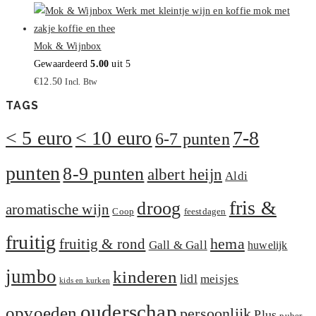
Mok & Wijnbox
Gewaardeerd
5.00
uit 5
€
12.50
Incl. Btw
TAGS
< 5 euro
< 10 euro
7-8
6-7 punten
punten
8-9 punten
albert heijn
Aldi
fris &
droog
aromatische wijn
Coop
feestdagen
fruitig
hema
fruitig & rond
Gall & Gall
huwelijk
jumbo
kinderen
lidl
meisjes
kids en kurken
ouderschap
opvoeden
persoonlijk
Plus