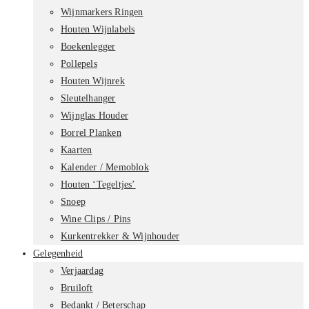
Wijnmarkers Ringen
Houten Wijnlabels
Boekenlegger
Pollepels
Houten Wijnrek
Sleutelhanger
Wijnglas Houder
Borrel Planken
Kaarten
Kalender / Memoblok
Houten ‘Tegeltjes’
Snoep
Wine Clips / Pins
Kurkentrekker & Wijnhouder
Gelegenheid
Verjaardag
Bruiloft
Bedankt / Beterschap