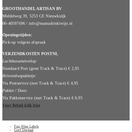
GROOTHANDEL ARTISAN BV
Middelweg 39, 5253 CE Nieuwkuijk
06-40597696 / info@mamadrinktwijn.nl
Openingstijden:
Pick-up volgens afspraak
VERZENDKOSTEN POSTNL
Luchtkussenenvelop:
Standaard Post (geen Track & Trace) € 2,95
Brievenbuspakketje:
Via Postservice (met Track & Trace) € 4,95
Pakket / Doos:
Via Pakketservice (met Track & Trace) € 6,95
Voor België klik hier
Fun Wine Labels
Geef Digitaal