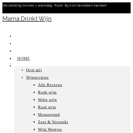
Verzending binnen 1 werkdag. Ruim 65.000 tevreden klanten!
Ga
naar
Mama Drinkt Wijn
inhoud
HOME
Over mij
Wijnreviews
Alle Reviews
Rode wijn
Witte wijn
Rosé wijn
Mousserend
Zoet & Versterkt
Wijn Weetjes