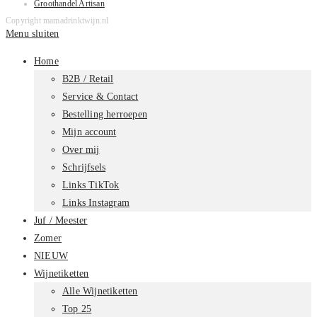
Groothandel Artisan
Copyright mamadrinktwijn.nl
Menu sluiten
Home
B2B / Retail
Service & Contact
Bestelling herroepen
Mijn account
Over mij
Schrijfsels
Links TikTok
Links Instagram
Juf / Meester
Zomer
NIEUW
Wijnetiketten
Alle Wijnetiketten
Top 25