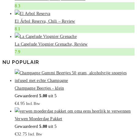
8.3
El Árbol Reserva, Chili – Review
8.1
La Capelude Viognier Grenache, Review
7.9
NU POPULAIR
Champagne Beertjes - klein
Gewaardeerd
5.00
uit 5
€
4.95
Incl. Btw
Verwen Moederdag Pakket
Gewaardeerd
5.00
uit 5
€
32.75
Incl. Btw