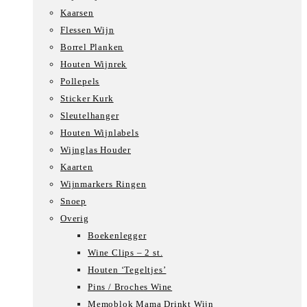
Kaarsen
Flessen Wijn
Borrel Planken
Houten Wijnrek
Pollepels
Sticker Kurk
Sleutelhanger
Houten Wijnlabels
Wijnglas Houder
Kaarten
Wijnmarkers Ringen
Snoep
Overig
Boekenlegger
Wine Clips – 2 st.
Houten ‘Tegeltjes’
Pins / Broches Wine
Memoblok Mama Drinkt Wijn