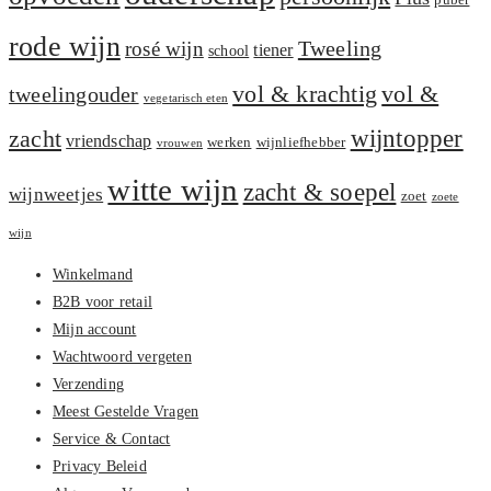
puber
rode wijn
Tweeling
rosé wijn
tiener
school
vol &
vol & krachtig
tweelingouder
vegetarisch eten
zacht
wijntopper
vriendschap
werken
wijnliefhebber
vrouwen
witte wijn
zacht & soepel
wijnweetjes
zoet
zoete
wijn
Winkelmand
B2B voor retail
Mijn account
Wachtwoord vergeten
Verzending
Meest Gestelde Vragen
Service & Contact
Privacy Beleid