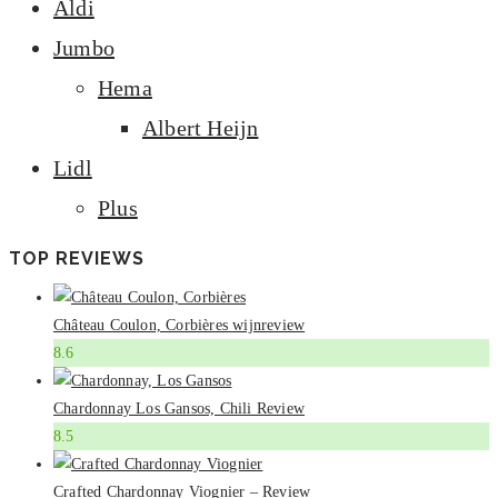
Aldi
Jumbo
Hema
Albert Heijn
Lidl
Plus
TOP REVIEWS
Château Coulon, Corbières wijnreview
8.6
Chardonnay Los Gansos, Chili Review
8.5
Crafted Chardonnay Viognier – Review