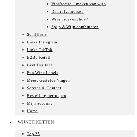
Vinificatie – maken van wijn
De druivenrassen
Wijn proeven, hoe?
Spijs & Wijn combineren
Schrijfsels
Links Instagram
Links TikTok
B2B / Retail
Geef Digitaal
Fun Wine Labels
Meest Gestelde Vragen
Service & Contact
Bestelling herroepen
Mijn account
Home
WIJNETIKETTEN
Top 25