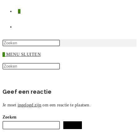
0
TOGGLE
SITE
Druk
op
0
MENU
SLUITEN
ZOEKEN
Escape
Zoek
om
Druk
op
het
op
deze
zoekpaneel
Escape
site
te
om
Geef een reactie
sluiten.
het
zoekpaneel
Je moet
ingelogd zijn
om een reactie te plaatsen.
te
Zoeken
sluiten.
Zoeken