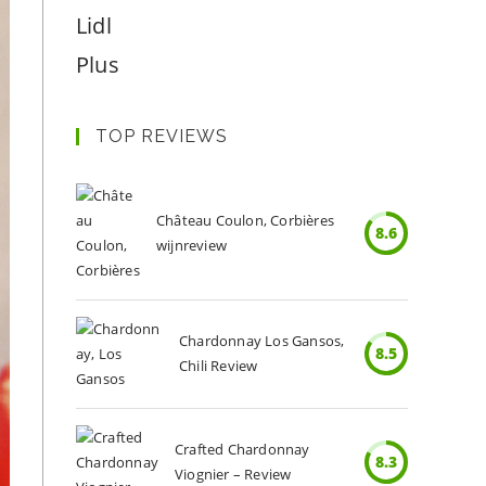
Lidl
Plus
TOP REVIEWS
Château Coulon, Corbières
8.6
wijnreview
Chardonnay Los Gansos,
8.5
Chili Review
Crafted Chardonnay
8.3
Viognier – Review