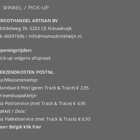
WINKEL / PICK-UP
ROOTHANDEL ARTISAN BV
iddelweg 39, 5253 CE Nieuwkuijk
6-40597696 / info@mamadrinktwijn.nl
peningstijden:
ick-up volgens afspraak
ERZENDKOSTEN POSTNL
uchtkussenenvelop:
tandaard Post (geen Track & Trace) € 2,95
rievenbuspakketje:
ia Postservice (met Track & Trace) € 4,95
akket / Doos:
ia Pakketservice (met Track & Trace) € 6,95
oor België klik hier