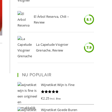
El Árbol Reserva, Chili –
8.1
Review
La Capelude Viognier
7.9
Grenache, Review
NU POPULAIR
Wijnetiket Wijn Is Fine
Gewaardeer
€
2.25
Incl. Btw
d
5.00
uit 5
Wijnetiket Goede Buren