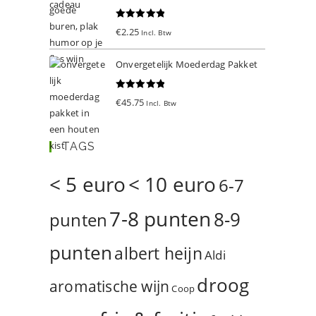
Gewaardeer
€
2.25
Incl. Btw
d
5.00
uit 5
Onvergetelijk Moederdag Pakket
Gewaardeer
€
45.75
Incl. Btw
d
5.00
uit 5
TAGS
< 5 euro
< 10 euro
6-7
7-8 punten
8-9
punten
punten
albert heijn
Aldi
droog
aromatische wijn
Coop