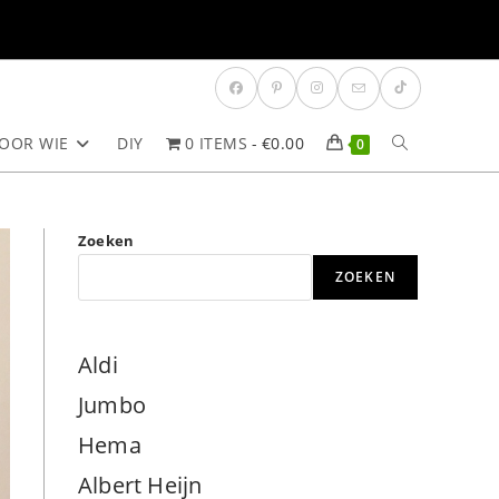
OOR WIE
DIY
0 ITEMS
€0.00
TOGGLE
0
SITE
Zoeken
ZOEKEN
ZOEKEN
Aldi
Jumbo
Hema
Albert Heijn