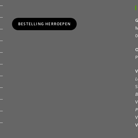
G
BESTELLING HERROEPEN
M
0
O
P
V
L
S
B
V
P
V
V