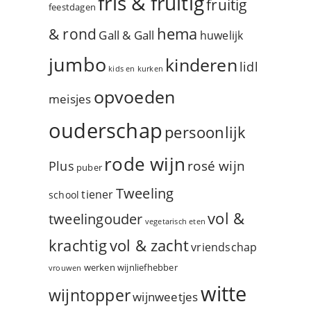
fris & fruitig
fruitig
feestdagen
hema
& rond
Gall & Gall
huwelijk
jumbo
kinderen
lidl
kids en kurken
opvoeden
meisjes
ouderschap
persoonlijk
rode wijn
rosé wijn
Plus
puber
Tweeling
tiener
school
vol &
tweelingouder
vegetarisch eten
vol & zacht
krachtig
vriendschap
werken
wijnliefhebber
vrouwen
witte
wijntopper
wijnweetjes