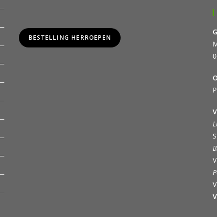
G
BESTELLING HERROEPEN
M
0
O
P
V
L
S
B
V
P
V
V