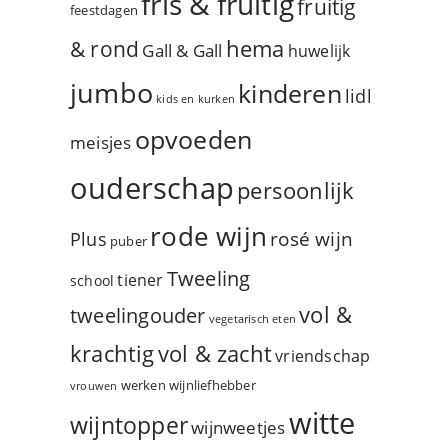
fris & fruitig
fruitig
feestdagen
hema
& rond
Gall & Gall
huwelijk
jumbo
kinderen
lidl
kids en kurken
opvoeden
meisjes
ouderschap
persoonlijk
rode wijn
rosé wijn
Plus
puber
Tweeling
tiener
school
vol &
tweelingouder
vegetarisch eten
vol & zacht
krachtig
vriendschap
werken
wijnliefhebber
vrouwen
witte
wijntopper
wijnweetjes