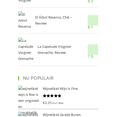
8.3
El Árbol Reserva, Chili –
Review
8.1
La Capelude Viognier
Grenache, Review
7.9
NU POPULAIR
Wijnetiket Wijn Is Fine
Gewaardeer
€
2.25
Incl. Btw
d
5.00
uit 5
Wijnetiket Goede Buren