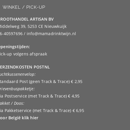
WINKEL / PICK-UP
ROOTHANDEL ARTISAN BV
iddelweg 39, 5253 CE Nieuwkuijk
6-40597696 / info@mamadrinktwijn.nl
peningstijden:
ick-up volgens afspraak
ERZENDKOSTEN POSTNL
uchtkussenenvelop:
tandaard Post (geen Track & Trace) € 2,95
rievenbuspakketje:
ia Postservice (met Track & Trace) € 4,95
akket / Doos:
ia Pakketservice (met Track & Trace) € 6,95
oor België klik hier