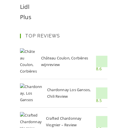
Lidl
Plus
TOP REVIEWS
Château Coulon, Corbières
wijnreview
8.6
Chardonnay Los Gansos,
Chili Review
8.5
Crafted Chardonnay
Viognier – Review