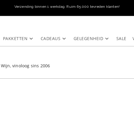
Verzending binnen 1 werkdag. Ruim 65.000 tevreden klanten!
PAKKETTEN
CADEAUS
GELEGENHEID
SALE