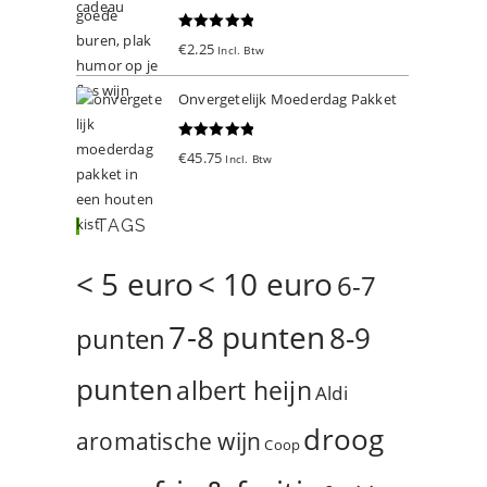
Gewaardeer
€
2.25
Incl. Btw
d
5.00
uit 5
Onvergetelijk Moederdag Pakket
Gewaardeer
€
45.75
Incl. Btw
d
5.00
uit 5
TAGS
< 5 euro
< 10 euro
6-7
7-8 punten
8-9
punten
punten
albert heijn
Aldi
droog
aromatische wijn
Coop