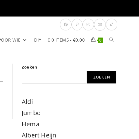
VOOR WIE
DIY
0 ITEMS
€0.00
TOGGLE
0
SITE
Zoeken
ZOEKEN
ZOEKEN
Aldi
Jumbo
Hema
Albert Heijn