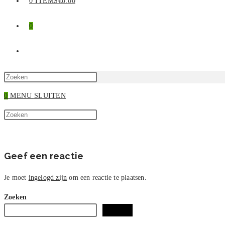
0 ITEMS
€0.00
0
TOGGLE
SITE
Druk
op
0
MENU
SLUITEN
ZOEKEN
Escape
Zoek
om
Druk
op
het
op
deze
zoekpaneel
Escape
site
te
om
Geef een reactie
sluiten.
het
zoekpaneel
Je moet
ingelogd zijn
om een reactie te plaatsen.
te
Zoeken
sluiten.
Zoeken