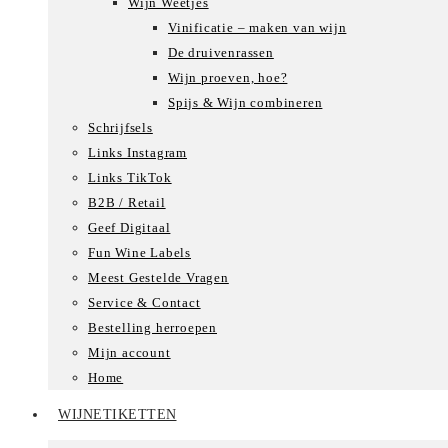
Wijn Weetjes
Vinificatie – maken van wijn
De druivenrassen
Wijn proeven, hoe?
Spijs & Wijn combineren
Schrijfsels
Links Instagram
Links TikTok
B2B / Retail
Geef Digitaal
Fun Wine Labels
Meest Gestelde Vragen
Service & Contact
Bestelling herroepen
Mijn account
Home
WIJNETIKETTEN