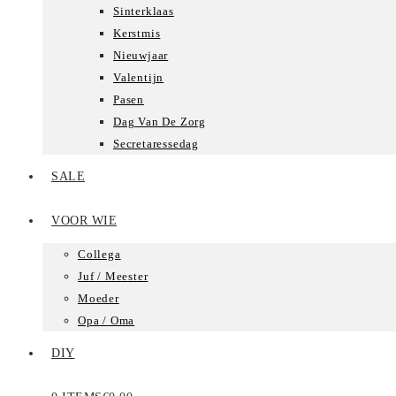
Sinterklaas
Kerstmis
Nieuwjaar
Valentijn
Pasen
Dag Van De Zorg
Secretaressedag
SALE
VOOR WIE
Collega
Juf / Meester
Moeder
Opa / Oma
DIY