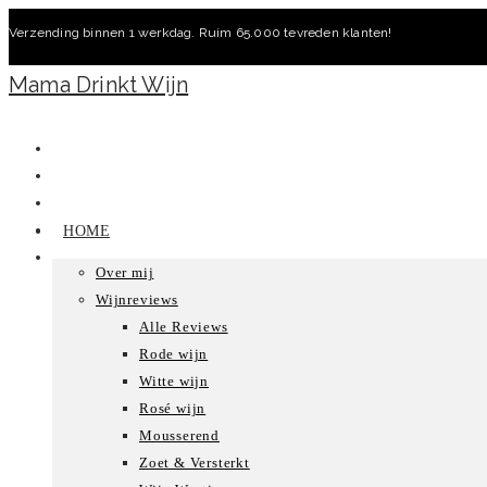
Ga
Verzending binnen 1 werkdag. Ruim 65.000 tevreden klanten!
naar
inhoud
Mama Drinkt Wijn
HOME
Over mij
Wijnreviews
Alle Reviews
Rode wijn
Witte wijn
Rosé wijn
Mousserend
Zoet & Versterkt