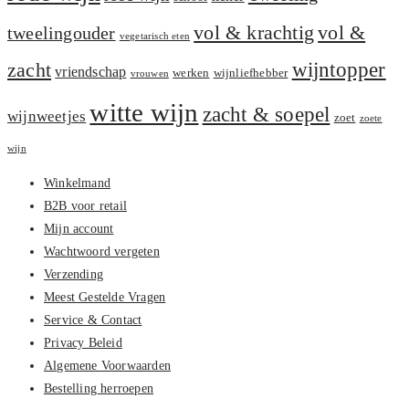
vol &
vol & krachtig
tweelingouder
vegetarisch eten
zacht
wijntopper
vriendschap
werken
wijnliefhebber
vrouwen
witte wijn
zacht & soepel
wijnweetjes
zoet
zoete
wijn
Winkelmand
B2B voor retail
Mijn account
Wachtwoord vergeten
Verzending
Meest Gestelde Vragen
Service & Contact
Privacy Beleid
Algemene Voorwaarden
Bestelling herroepen