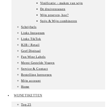
Vinificatie – maken van wijn
De druivenrassen
Wijn proeven, hoe?
Spijs & Wijn combineren
Schrijfsels
Links Instagram
Links TikTok
B2B / Retail
Geef Digitaal
Fun Wine Labels
Meest Gestelde Vragen
Service & Contact
Bestelling herroepen
Mijn account
Home
WIJNETIKETTEN
Top 25