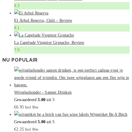
8.3
El Árbol Reserva, Chili – Review
8.1
La Capelude Viognier Grenache, Review
7.9
NU POPULAIR
Wijnglashouder - Samen Drinken
Gewaardeerd
5.00
uit 5
€
6.95
Incl. Btw
Wijnetiket Be A Bitch
Gewaardeerd
5.00
uit 5
€
2.25
Incl. Btw