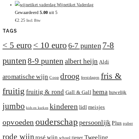
Wijnetiket Vaderdag
Gewaardeerd
5.00
uit 5
€
2.25
Incl. Btw
TAGS
< 5 euro
< 10 euro
7-8
6-7 punten
punten
8-9 punten
albert heijn
Aldi
fris &
droog
aromatische wijn
Coop
feestdagen
fruitig
hema
fruitig & rond
Gall & Gall
huwelijk
jumbo
kinderen
lidl
meisjes
kids en kurken
ouderschap
opvoeden
persoonlijk
Plus
puber
rode wijn
Tweeling
rosé wijn
tiener
school