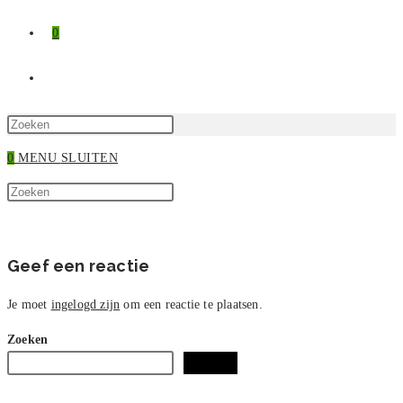
0
TOGGLE
SITE
Druk
op
0
MENU
SLUITEN
ZOEKEN
Escape
Zoek
om
Druk
op
het
op
deze
zoekpaneel
Escape
site
te
om
Geef een reactie
sluiten.
het
zoekpaneel
Je moet
ingelogd zijn
om een reactie te plaatsen.
te
Zoeken
sluiten.
Zoeken