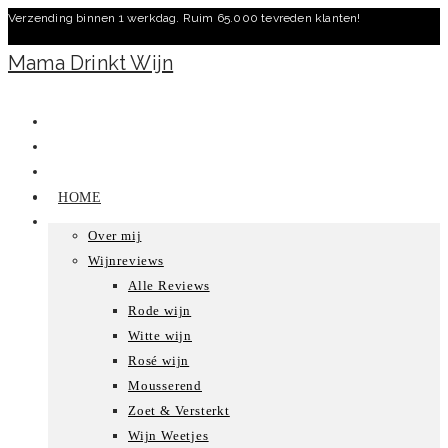
Verzending binnen 1 werkdag. Ruim 65.000 tevreden klanten!
Ga
naar
Mama Drinkt Wijn
inhoud
HOME
Over mij
Wijnreviews
Alle Reviews
Rode wijn
Witte wijn
Rosé wijn
Mousserend
Zoet & Versterkt
Wijn Weetjes