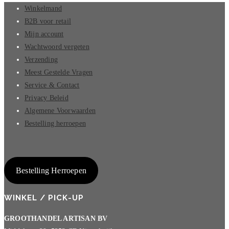
Winkelmand
B2B voor retail
Mijn account
Wachtwoord vergeten
Verzending
Meest Gestelde Vragen
Service & Contact
Privacy Beleid
Algemene Voorwaarden
Bestelling herroepen
Bestelling Herroepen
WINKEL / PICK-UP
GROOTHANDEL ARTISAN BV