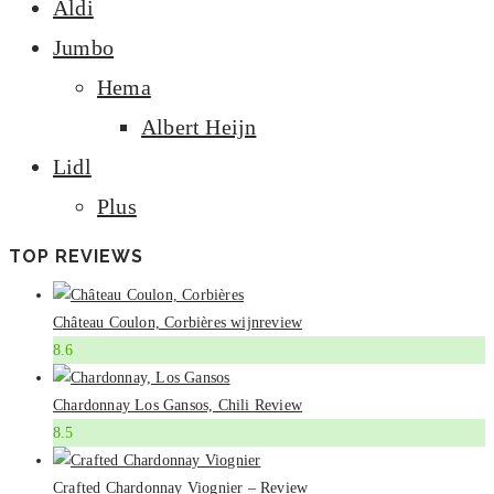
Aldi
Jumbo
Hema
Albert Heijn
Lidl
Plus
TOP REVIEWS
Château Coulon, Corbières wijnreview
8.6
Chardonnay Los Gansos, Chili Review
8.5
Crafted Chardonnay Viognier – Review