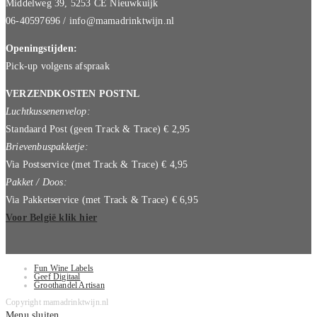
Middelweg 39, 5253 CE Nieuwkuijk
06-40597696 / info@mamadrinktwijn.nl
Openingstijden:
Pick-up volgens afspraak
VERZENDKOSTEN POSTNL
Luchtkussenenvelop:
Standaard Post (geen Track & Trace) € 2,95
Brievenbuspakketje:
Via Postservice (met Track & Trace) € 4,95
Pakket / Doos:
Via Pakketservice (met Track & Trace) € 6,95
Voor België klik hier
Fun Wine Labels
Geef Digitaal
Groothandel Artisan
Copyright mamadrinktwijn.nl
Menu sluiten