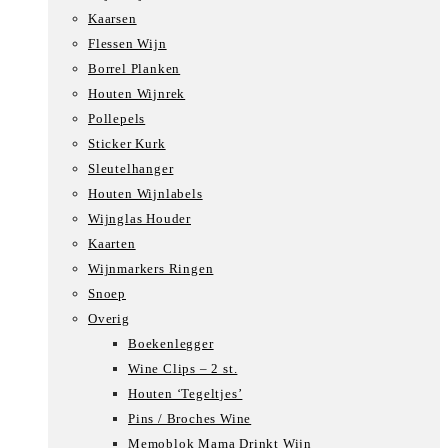
Kaarsen
Flessen Wijn
Borrel Planken
Houten Wijnrek
Pollepels
Sticker Kurk
Sleutelhanger
Houten Wijnlabels
Wijnglas Houder
Kaarten
Wijnmarkers Ringen
Snoep
Overig
Boekenlegger
Wine Clips – 2 st.
Houten ‘Tegeltjes’
Pins / Broches Wine
Memoblok Mama Drinkt Wijn