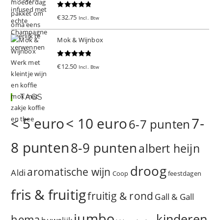
Gewaardeer
€
32.75
Incl. Btw
d
5.00
uit 5
Mok & Wijnbox
Gewaardeer
€
12.50
Incl. Btw
d
5.00
uit 5
TAGS
< 5 euro
< 10 euro
7-
6-7 punten
8 punten
8-9 punten
albert heijn
droog
aromatische wijn
Aldi
Coop
feestdagen
fris & fruitig
fruitig & rond
Gall & Gall
jumbo
kinderen
hema