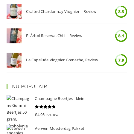
Crafted Chardonnay Viognier – Review
8.3
El Árbol Reserva, Chili – Review
8.1
La Capelude Viognier Grenache, Review
7.9
NU POPULAIR
Champagne Beertjes - klein
Gewaardeer
€
4.95
Incl. Btw
d
5.00
uit 5
Verwen Moederdag Pakket