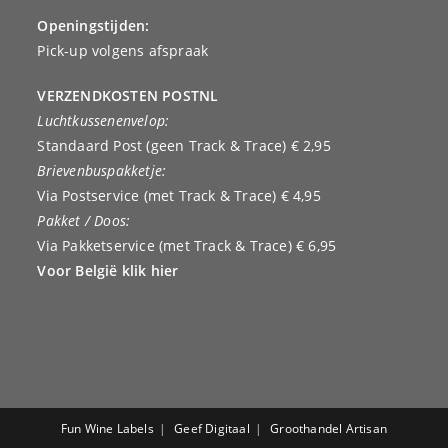
Openingstijden:
Pick-up volgens afspraak
VERZENDKOSTEN POSTNL
Luchtkussenenvelop:
Standaard Post (geen Track & Trace) € 2,95
Brievenbuspakketje:
Via Postservice (met Track & Trace) € 4,95
Pakket / Doos:
Via Pakketservice (met Track & Trace) € 6,95
Voor België klik hier
Fun Wine Labels
Geef Digitaal
Groothandel Artisan