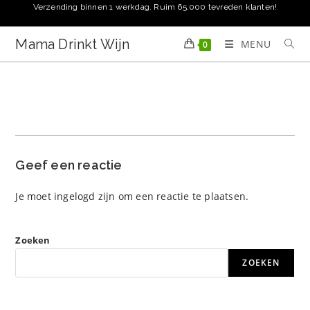
Ga
Verzending binnen 1 werkdag. Ruim 65.000 tevreden klanten!
naar
inhoud
Mama Drinkt Wijn
MENU
0
Geef een reactie
Je moet
ingelogd zijn
om een reactie te plaatsen.
Zoeken
ZOEKEN