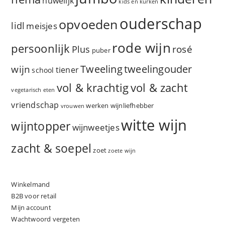
huwelijk
kids en kurken
ouderschap
opvoeden
lidl
meisjes
rode wijn
persoonlijk
rosé
Plus
puber
Tweeling
wijn
tweelingouder
tiener
school
vol & zacht
vol & krachtig
vegetarisch eten
vriendschap
werken
wijnliefhebber
vrouwen
witte wijn
wijntopper
wijnweetjes
zacht & soepel
zoet
zoete wijn
Winkelmand
B2B voor retail
Mijn account
Wachtwoord vergeten