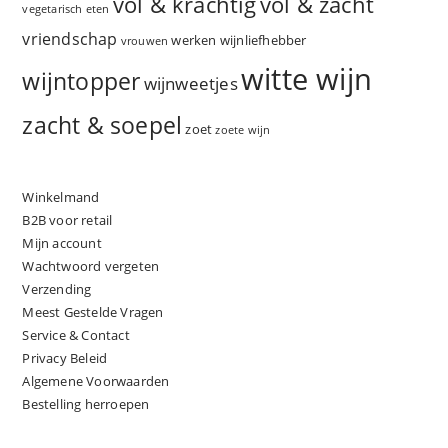
vol & zacht
vol & krachtig
vegetarisch eten
vriendschap
werken
wijnliefhebber
vrouwen
witte wijn
wijntopper
wijnweetjes
zacht & soepel
zoet
zoete wijn
Winkelmand
B2B voor retail
Mijn account
Wachtwoord vergeten
Verzending
Meest Gestelde Vragen
Service & Contact
Privacy Beleid
Algemene Voorwaarden
Bestelling herroepen