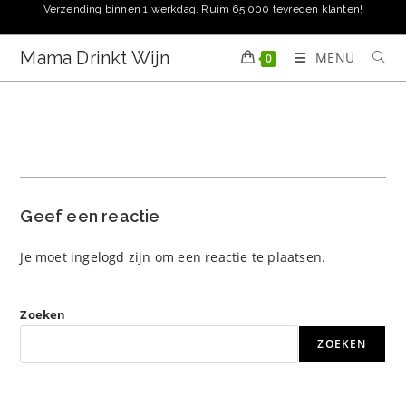
Ga
Verzending binnen 1 werkdag. Ruim 65.000 tevreden klanten!
naar
inhoud
Mama Drinkt Wijn
MENU
0
Geef een reactie
Je moet
ingelogd zijn
om een reactie te plaatsen.
Zoeken
ZOEKEN