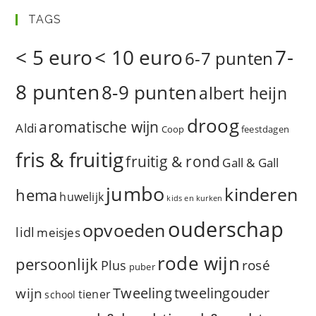
TAGS
< 5 euro
< 10 euro
7-
6-7 punten
8 punten
8-9 punten
albert heijn
droog
aromatische wijn
Aldi
Coop
feestdagen
fris & fruitig
fruitig & rond
Gall & Gall
jumbo
kinderen
hema
huwelijk
kids en kurken
ouderschap
opvoeden
lidl
meisjes
rode wijn
persoonlijk
rosé
Plus
puber
Tweeling
wijn
tweelingouder
tiener
school