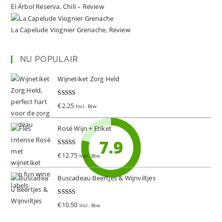
El Árbol Reserva, Chili – Review
La Capelude Viognier Grenache, Review
NU POPULAIR
Wijnetiket Zorg Held
Gewaardeer
€
2.25
Incl. Btw
d
5.00
uit 5
Rosé Wijn + Etiket
8.6
8.5
8.3
8.1
7.9
Gewaardeer
€
12.75
Incl. Btw
d
5.00
uit 5
Buscadeau Beertjes & Wijnviltjes
Gewaardeer
€
10.50
Incl. Btw
d
5.00
uit 5