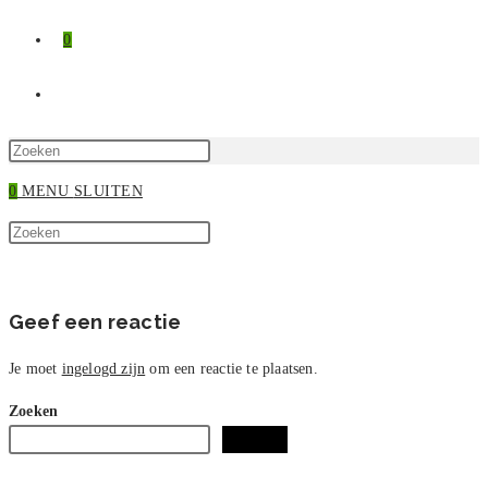
0
TOGGLE
SITE
Druk
op
0
MENU
SLUITEN
ZOEKEN
Escape
Zoek
om
Druk
op
het
op
deze
zoekpaneel
Escape
site
te
om
Geef een reactie
sluiten.
het
zoekpaneel
Je moet
ingelogd zijn
om een reactie te plaatsen.
te
Zoeken
sluiten.
Zoeken