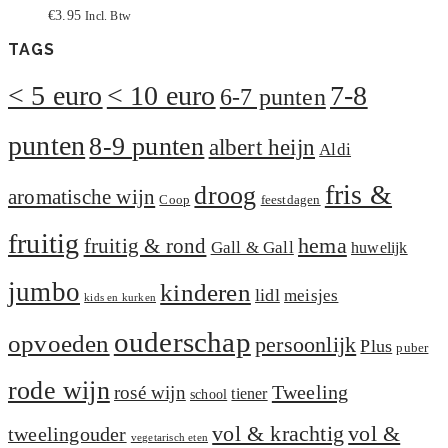
€
3.95
Incl. Btw
TAGS
< 5 euro
< 10 euro
7-8
6-7 punten
punten
8-9 punten
albert heijn
Aldi
fris &
droog
aromatische wijn
Coop
feestdagen
fruitig
hema
fruitig & rond
Gall & Gall
huwelijk
jumbo
kinderen
lidl
meisjes
kids en kurken
ouderschap
opvoeden
persoonlijk
Plus
puber
rode wijn
Tweeling
rosé wijn
tiener
school
vol &
vol & krachtig
tweelingouder
vegetarisch eten