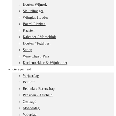
Houten Wijnrek
Sleutelhanger
Wijnglas Houder
Borrel Planken
Kaarten
Kalender / Memoblok
Houten ‘Tegeltjes’
Snoep
Wine Clips / Pins
Kurkentrekker & Wijnhouder
Gelegenheid
Verjaardag
Bruiloft
Bedankt / Beterschap
Pensioen / Afscheid
Geslaagd
Moederdag
Vaderdag