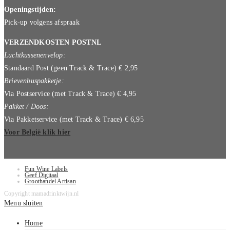
Openingstijden:
Pick-up volgens afspraak
VERZENDKOSTEN POSTNL
Luchtkussenenvelop:
Standaard Post (geen Track & Trace) € 2,95
Brievenbuspakketje:
Via Postservice (met Track & Trace) € 4,95
Pakket / Doos:
Via Pakketservice (met Track & Trace) € 6,95
Voor België klik hier
Fun Wine Labels
Geef Digitaal
Groothandel Artisan
Copyright mamadrinktwijn.nl
Menu sluiten
Home