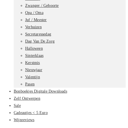
Zwanger / Geboorte
Opa / Oma
Juf / Meester
Verhuizen
Secretaressedag
Dag Van De Zorg
Halloween
Sinterklaas
Kerstmis
Nieuwjaar
Valentijn
Pasen
Bonboekjes Digitale Downloads
Zelf Ontwerpen
Sale
Cadeautjes < 5 Euro
Wijnreviews