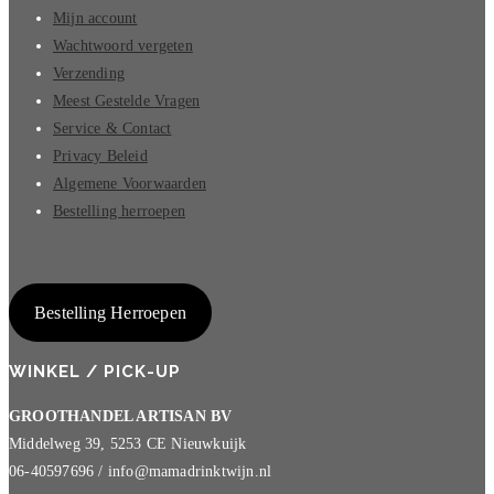
Mijn account
Wachtwoord vergeten
Verzending
Meest Gestelde Vragen
Service & Contact
Privacy Beleid
Algemene Voorwaarden
Bestelling herroepen
Bestelling Herroepen
WINKEL / PICK-UP
GROOTHANDEL ARTISAN BV
Middelweg 39, 5253 CE Nieuwkuijk
06-40597696 / info@mamadrinktwijn.nl