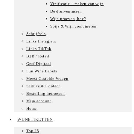
Vinificatie – maken van wijn
De druivenrassen
Wijn proeven, hoe?
Spijs & Wijn combineren
Schrijfsels
Links Instagram
Links TikTok
B2B / Retail
Geef Digitaal
Fun Wine Labels
Meest Gestelde Vragen
Service & Contact
Bestelling herroepen
Mijn account
Home
WIJNETIKETTEN
Top 25