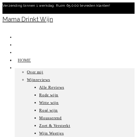
Verzending binnen 1 werkdag. Ruim 65.000 tevreden klanten!
Ga
naar
Mama Drinkt Wijn
inhoud
HOME
Over mij
Wijnreviews
Alle Reviews
Rode wijn
Witte wijn
Rosé wijn
Mousserend
Zoet & Versterkt
Wijn Weetjes