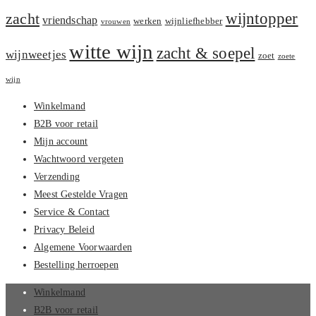
zacht
wijntopper
vriendschap
werken
wijnliefhebber
vrouwen
witte wijn
zacht & soepel
wijnweetjes
zoet
zoete
wijn
Winkelmand
B2B voor retail
Mijn account
Wachtwoord vergeten
Verzending
Meest Gestelde Vragen
Service & Contact
Privacy Beleid
Algemene Voorwaarden
Bestelling herroepen
Winkelmand
B2B voor retail