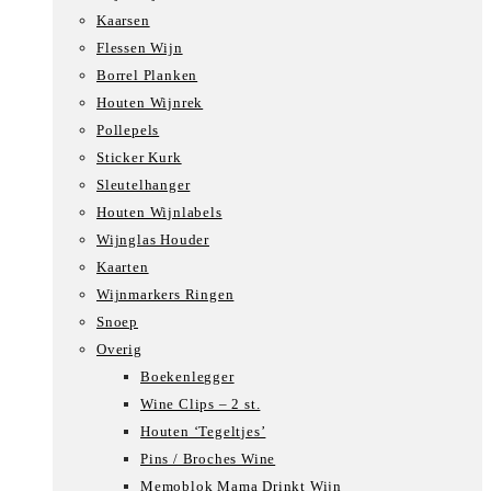
Kaarsen
Flessen Wijn
Borrel Planken
Houten Wijnrek
Pollepels
Sticker Kurk
Sleutelhanger
Houten Wijnlabels
Wijnglas Houder
Kaarten
Wijnmarkers Ringen
Snoep
Overig
Boekenlegger
Wine Clips – 2 st.
Houten ‘Tegeltjes’
Pins / Broches Wine
Memoblok Mama Drinkt Wijn