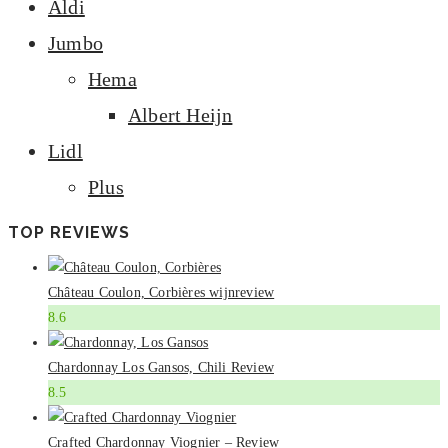
Aldi
Jumbo
Hema
Albert Heijn
Lidl
Plus
TOP REVIEWS
Château Coulon, Corbières wijnreview
8.6
Chardonnay Los Gansos, Chili Review
8.5
Crafted Chardonnay Viognier – Review