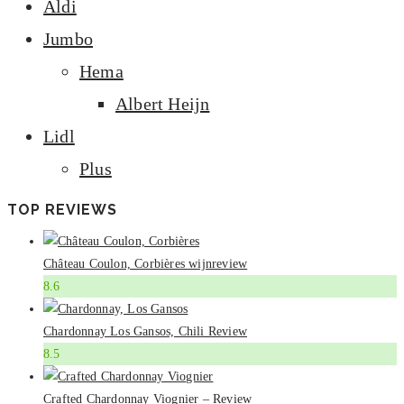
Aldi
Jumbo
Hema
Albert Heijn
Lidl
Plus
TOP REVIEWS
Château Coulon, Corbières wijnreview
8.6
Chardonnay Los Gansos, Chili Review
8.5
Crafted Chardonnay Viognier – Review