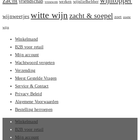
zacht
wijntopper
vriendschap
werken
wijnliefhebber
vrouwen
witte wijn
zacht & soepel
wijnweetjes
zoet
zoete
wijn
Winkelmand
B2B voor retail
Mijn account
Wachtwoord vergeten
Verzending
Meest Gestelde Vragen
Service & Contact
Privacy Beleid
Algemene Voorwaarden
Bestelling herroepen
Winkelmand
B2B voor retail
Mijn account