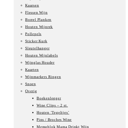
Kaarsen
Flessen Wijn
Borrel Planken
Houten Wijnrek
Pollepels
Sticker Kurk
Sleutelhanger
Houten Wijnlabels
Wijnglas Houder
Kaarten
Wijnmarkers Ringen
Snoep
Overig
Boekenlegger
Wine Clips – 2 st.
Houten ‘Tegeltjes’
Pins / Broches Wine
Memoblok Mama Drinkt Wijn