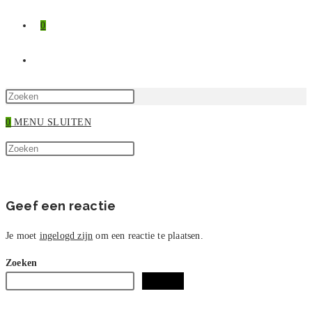
0
TOGGLE
SITE
Druk
op
0
MENU
SLUITEN
ZOEKEN
Escape
Zoek
om
Druk
op
het
op
deze
zoekpaneel
Escape
site
te
om
Geef een reactie
sluiten.
het
zoekpaneel
Je moet
ingelogd zijn
om een reactie te plaatsen.
te
Zoeken
sluiten.
Zoeken