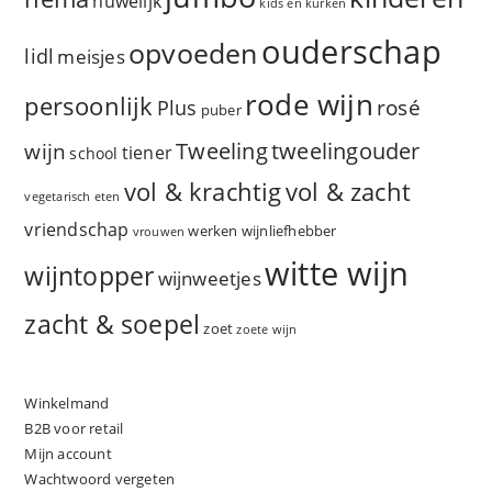
huwelijk
kids en kurken
ouderschap
opvoeden
lidl
meisjes
rode wijn
persoonlijk
rosé
Plus
puber
Tweeling
wijn
tweelingouder
tiener
school
vol & zacht
vol & krachtig
vegetarisch eten
vriendschap
werken
wijnliefhebber
vrouwen
witte wijn
wijntopper
wijnweetjes
zacht & soepel
zoet
zoete wijn
Winkelmand
B2B voor retail
Mijn account
Wachtwoord vergeten