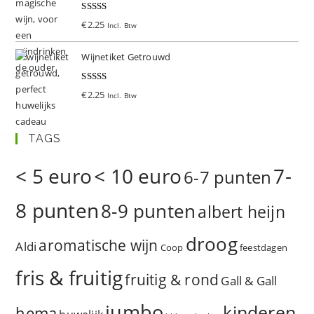
Gewaardeer
€
2.25
Incl. Btw
d
5.00
uit 5
Wijnetiket Getrouwd
Gewaardeer
€
2.25
Incl. Btw
d
5.00
uit 5
TAGS
< 5 euro
< 10 euro
7-
6-7 punten
8 punten
8-9 punten
albert heijn
droog
aromatische wijn
Aldi
Coop
feestdagen
fris & fruitig
fruitig & rond
Gall & Gall
jumbo
kinderen
hema