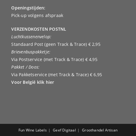
Openingstijden:
Pick-up volgens afspraak
VERZENDKOSTEN POSTNL
Luchtkussenenvelop:
Standaard Post (geen Track & Trace) € 2,95
Brievenbuspakketje:
Via Postservice (met Track & Trace) € 4,95
Pakket / Doos:
Via Pakketservice (met Track & Trace) € 6,95
Voor België klik hier
Fun Wine Labels
Geef Digitaal
Groothandel Artisan