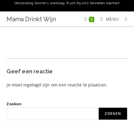
Ga
Verzending binnen 1 werkdag. Ruim 65.000 tevreden klanten!
naar
inhoud
Mama Drinkt Wijn
MENU
0
Geef een reactie
Je moet
ingelogd zijn
om een reactie te plaatsen.
Zoeken
ZOEKEN