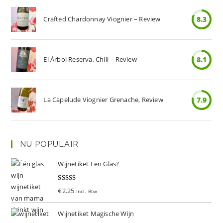
Crafted Chardonnay Viognier – Review
8.3
El Árbol Reserva, Chili – Review
8.1
La Capelude Viognier Grenache, Review
7.9
NU POPULAIR
Wijnetiket Een Glas?
Gewaardeer
€
2.25
Incl. Btw
d
5.00
uit 5
Wijnetiket Magische Wijn