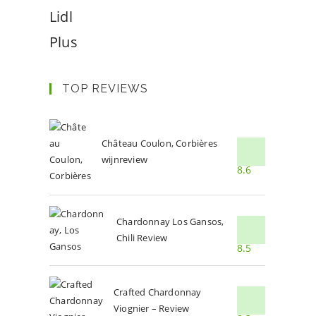
Lidl
Plus
TOP REVIEWS
Château Coulon, Corbières
wijnreview
8.6
Chardonnay Los Gansos,
Chili Review
8.5
Crafted Chardonnay
Viognier – Review