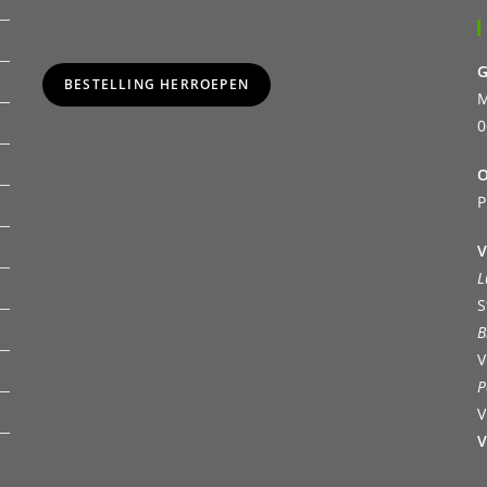
G
BESTELLING HERROEPEN
M
0
O
P
V
L
S
B
V
P
V
V