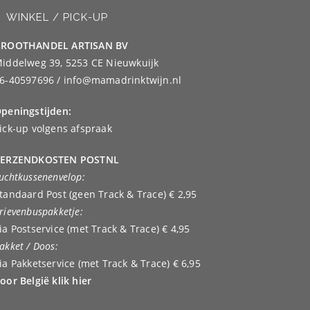
WINKEL / PICK-UP
ROOTHANDEL ARTISAN BV
iddelweg 39, 5253 CE Nieuwkuijk
6-40597696 / info@mamadrinktwijn.nl
peningstijden:
ick-up volgens afspraak
ERZENDKOSTEN POSTNL
uchtkussenenvelop:
tandaard Post (geen Track & Trace) € 2,95
rievenbuspakketje:
ia Postservice (met Track & Trace) € 4,95
akket / Doos:
ia Pakketservice (met Track & Trace) € 6,95
oor België klik hier