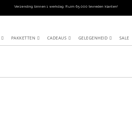
Verzending binnen 1 werkdag. Ruim 65.000 tevreden klanten!
PAKKETTEN
CADEAUS
GELEGENHEID
SALE