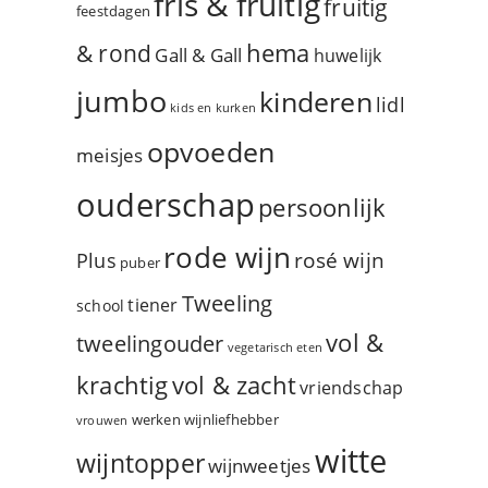
fris & fruitig
fruitig
feestdagen
hema
& rond
Gall & Gall
huwelijk
jumbo
kinderen
lidl
kids en kurken
opvoeden
meisjes
ouderschap
persoonlijk
rode wijn
rosé wijn
Plus
puber
Tweeling
tiener
school
vol &
tweelingouder
vegetarisch eten
vol & zacht
krachtig
vriendschap
werken
wijnliefhebber
vrouwen
witte
wijntopper
wijnweetjes