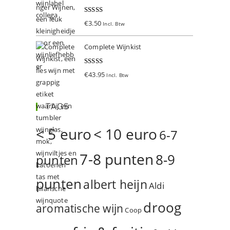
Gewaardeer
€
3.50
Incl. Btw
d
5.00
uit 5
Complete Wijnkist
Gewaardeer
€
43.95
Incl. Btw
d
5.00
uit 5
TAGS
< 5 euro
< 10 euro
6-7
7-8 punten
8-9
punten
punten
albert heijn
Aldi
droog
aromatische wijn
Coop