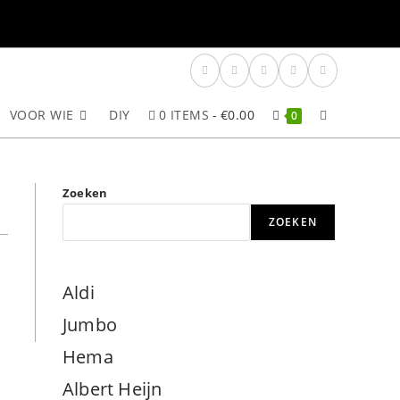
VOOR WIE
DIY
0 ITEMS
€0.00
TOGGLE
0
SITE
Zoeken
ZOEKEN
ZOEKEN
Aldi
Jumbo
Hema
Albert Heijn