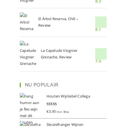
8.3
El Árbol Reserva, Chili –
Review
8.1
La Capelude Viognier
Grenache, Review
7.9
NU POPULAIR
Houten Wijnlabel Collega
Gewaardeer
€
3.95
Incl. Btw
d
5.00
uit 5
Sleutelhanger Wijnen