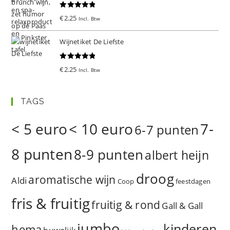
Gewaardeer
€
2.25
Incl. Btw
d
5.00
uit 5
Wijnetiket De Liefste
Gewaardeer
€
2.25
Incl. Btw
d
5.00
uit 5
TAGS
< 5 euro
< 10 euro
7-
6-7 punten
8 punten
8-9 punten
albert heijn
droog
aromatische wijn
Aldi
Coop
feestdagen
fris & fruitig
fruitig & rond
Gall & Gall
jumbo
kinderen
hema