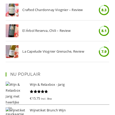
Crafted Chardonnay Viognier – Review
8.3
El Árbol Reserva, Chili – Review
8.1
La Capelude Viognier Grenache, Review
7.9
NU POPULAIR
Wijn & Relaxbox - Jarig
Gewaardeer
€
15.75
Incl. Btw
d
5.00
uit 5
Wijnetiket Brunch Wijn