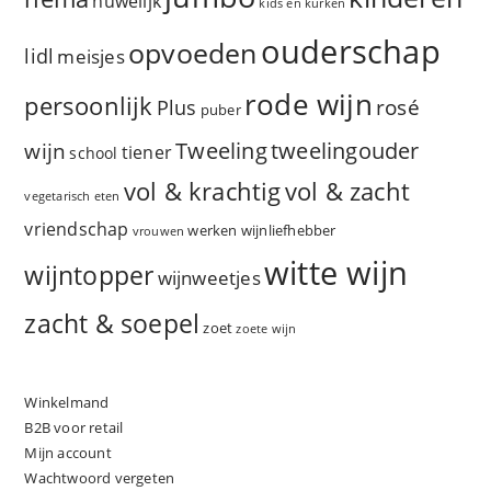
huwelijk
kids en kurken
ouderschap
opvoeden
lidl
meisjes
rode wijn
persoonlijk
rosé
Plus
puber
Tweeling
wijn
tweelingouder
tiener
school
vol & zacht
vol & krachtig
vegetarisch eten
vriendschap
werken
wijnliefhebber
vrouwen
witte wijn
wijntopper
wijnweetjes
zacht & soepel
zoet
zoete wijn
Winkelmand
B2B voor retail
Mijn account
Wachtwoord vergeten