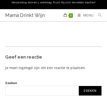
Ga
Verzending binnen 1 werkdag. Ruim 65.000 tevreden klanten!
naar
inhoud
Mama Drinkt Wijn
MENU
0
Geef een reactie
Je moet
ingelogd zijn
om een reactie te plaatsen.
Zoeken
ZOEKEN