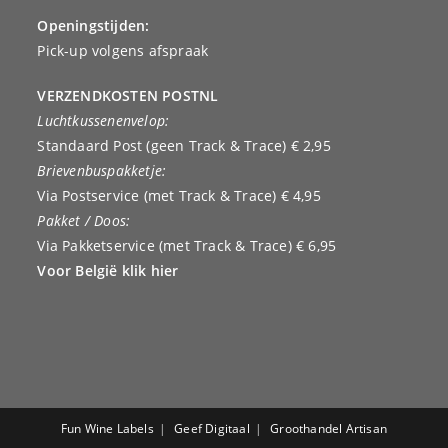
Openingstijden:
Pick-up volgens afspraak
VERZENDKOSTEN POSTNL
Luchtkussenenvelop:
Standaard Post (geen Track & Trace) € 2,95
Brievenbuspakketje:
Via Postservice (met Track & Trace) € 4,95
Pakket / Doos:
Via Pakketservice (met Track & Trace) € 6,95
Voor België klik hier
Fun Wine Labels
Geef Digitaal
Groothandel Artisan