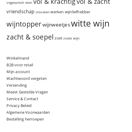
vol & zacht
vol & krachtig
vegetarisch eten
vriendschap
werken
wijnliefhebber
vrouwen
witte wijn
wijntopper
wijnweetjes
zacht & soepel
zoet
zoete wijn
Winkelmand
B2B voor retail
Mijn account
Wachtwoord vergeten
Verzending
Meest Gestelde Vragen
Service & Contact
Privacy Beleid
Algemene Voorwaarden
Bestelling herroepen