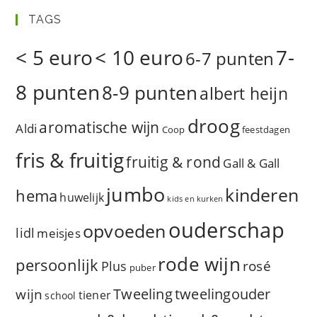
TAGS
< 5 euro
< 10 euro
7-
6-7 punten
8 punten
8-9 punten
albert heijn
droog
aromatische wijn
Aldi
Coop
feestdagen
fris & fruitig
fruitig & rond
Gall & Gall
jumbo
kinderen
hema
huwelijk
kids en kurken
ouderschap
opvoeden
lidl
meisjes
rode wijn
persoonlijk
rosé
Plus
puber
Tweeling
wijn
tweelingouder
tiener
school