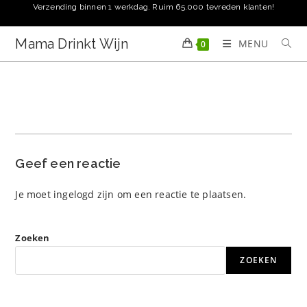
Ga
Verzending binnen 1 werkdag. Ruim 65.000 tevreden klanten!
naar
inhoud
Mama Drinkt Wijn
MENU
0
Geef een reactie
Je moet
ingelogd zijn
om een reactie te plaatsen.
Zoeken
ZOEKEN