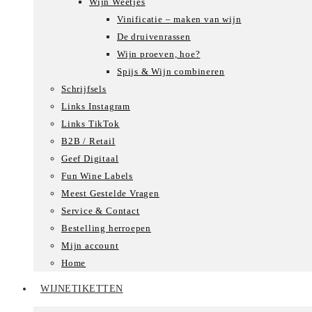
Wijn Weetjes
Vinificatie – maken van wijn
De druivenrassen
Wijn proeven, hoe?
Spijs & Wijn combineren
Schrijfsels
Links Instagram
Links TikTok
B2B / Retail
Geef Digitaal
Fun Wine Labels
Meest Gestelde Vragen
Service & Contact
Bestelling herroepen
Mijn account
Home
WIJNETIKETTEN