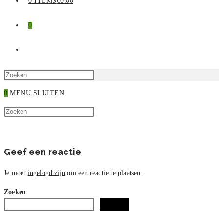
0 ITEMS
€0.00
0
TOGGLE
SITE
Druk
op
0
MENU
SLUITEN
ZOEKEN
Escape
Zoek
om
Druk
op
het
op
deze
zoekpaneel
Escape
site
te
om
Geef een reactie
sluiten.
het
zoekpaneel
Je moet
ingelogd zijn
om een reactie te plaatsen.
te
Zoeken
sluiten.
Zoeken