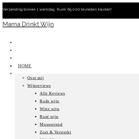
Ga
Verzending binnen 1 werkdag. Ruim 65.000 tevreden klanten!
naar
inhoud
Mama Drinkt Wijn
HOME
Over mij
Wijnreviews
Alle Reviews
Rode wijn
Witte wijn
Rosé wijn
Mousserend
Zoet & Versterkt