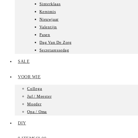
Sinterklaas
Kerstmis
Nieuwjaar
Valentijn
Pasen
Dag Van De Zorg
Secretaressedag
SALE
VOOR WIE
Collega
Juf / Meester
Moeder
Opa / Oma
DIY