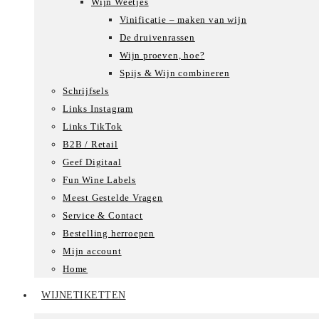
Wijn Weetjes
Vinificatie – maken van wijn
De druivenrassen
Wijn proeven, hoe?
Spijs & Wijn combineren
Schrijfsels
Links Instagram
Links TikTok
B2B / Retail
Geef Digitaal
Fun Wine Labels
Meest Gestelde Vragen
Service & Contact
Bestelling herroepen
Mijn account
Home
WIJNETIKETTEN