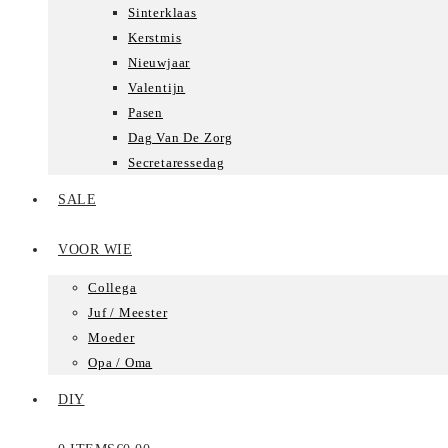
Sinterklaas
Kerstmis
Nieuwjaar
Valentijn
Pasen
Dag Van De Zorg
Secretaressedag
SALE
VOOR WIE
Collega
Juf / Meester
Moeder
Opa / Oma
DIY