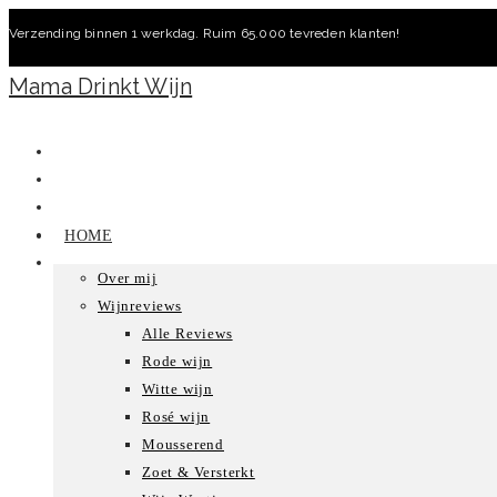
Ga
Verzending binnen 1 werkdag. Ruim 65.000 tevreden klanten!
naar
inhoud
Mama Drinkt Wijn
HOME
Over mij
Wijnreviews
Alle Reviews
Rode wijn
Witte wijn
Rosé wijn
Mousserend
Zoet & Versterkt