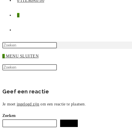
0 ITEMS
€0.00
0
TOGGLE
SITE
Druk
op
0
MENU
SLUITEN
ZOEKEN
Escape
Zoek
om
Druk
op
het
op
deze
zoekpaneel
Escape
site
te
om
Geef een reactie
sluiten.
het
zoekpaneel
Je moet
ingelogd zijn
om een reactie te plaatsen.
te
Zoeken
sluiten.
Zoeken