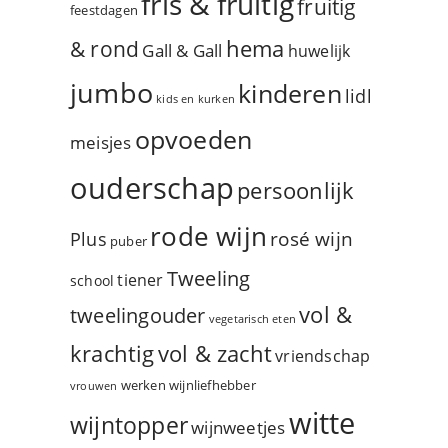
fris & fruitig
fruitig
feestdagen
hema
& rond
Gall & Gall
huwelijk
jumbo
kinderen
lidl
kids en kurken
opvoeden
meisjes
ouderschap
persoonlijk
rode wijn
rosé wijn
Plus
puber
Tweeling
tiener
school
vol &
tweelingouder
vegetarisch eten
vol & zacht
krachtig
vriendschap
werken
wijnliefhebber
vrouwen
witte
wijntopper
wijnweetjes