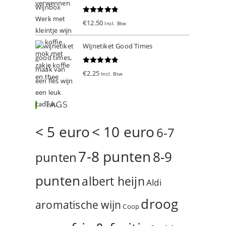
Gewaardeer
€
12.50
Incl. Btw
d
5.00
uit 5
Wijnetiket Good Times
Gewaardeer
€
2.25
Incl. Btw
d
5.00
uit 5
TAGS
< 5 euro
< 10 euro
6-7
7-8 punten
8-9
punten
punten
albert heijn
Aldi
droog
aromatische wijn
Coop