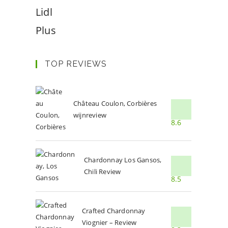
Lidl
Plus
TOP REVIEWS
Château Coulon, Corbières
wijnreview
8.6
Chardonnay Los Gansos,
Chili Review
8.5
Crafted Chardonnay
Viognier – Review