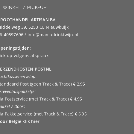
WINKEL / PICK-UP
ROOTHANDEL ARTISAN BV
iddelweg 39, 5253 CE Nieuwkuijk
6-40597696 / info@mamadrinktwijn.nl
peningstijden:
ick-up volgens afspraak
ERZENDKOSTEN POSTNL
uchtkussenenvelop:
tandaard Post (geen Track & Trace) € 2,95
rievenbuspakketje:
ia Postservice (met Track & Trace) € 4,95
akket / Doos:
ia Pakketservice (met Track & Trace) € 6,95
oor België klik hier