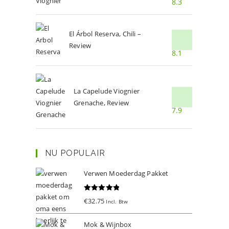
8.3
El Árbol Reserva, Chili –
Review
8.1
La Capelude Viognier
Grenache, Review
7.9
NU POPULAIR
Verwen Moederdag Pakket
Gewaardeer
€
32.75
Incl. Btw
d
5.00
uit 5
Mok & Wijnbox