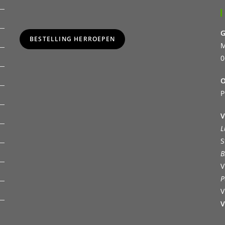
G
BESTELLING HERROEPEN
M
0
O
P
V
L
S
B
V
P
V
V