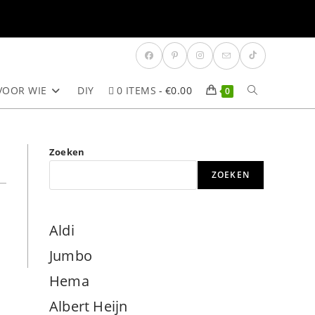
VOOR WIE
DIY
0 ITEMS
€0.00
TOGGLE
0
SITE
Zoeken
ZOEKEN
ZOEKEN
Aldi
Jumbo
Hema
Albert Heijn