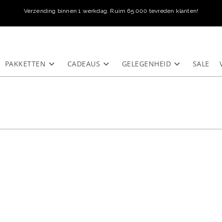
Verzending binnen 1 werkdag. Ruim 65.000 tevreden klanten!
PAKKETTEN
CADEAUS
GELEGENHEID
SALE