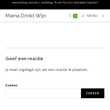
Ga
Verzending binnen 1 werkdag. Ruim 65.000 tevreden klanten!
naar
inhoud
Mama Drinkt Wijn
MENU
0
Geef een reactie
Je moet
ingelogd zijn
om een reactie te plaatsen.
Zoeken
ZOEKEN