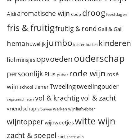
droog
aromatische wijn
Aldi
Coop
feestdagen
fris & fruitig
fruitig & rond
Gall & Gall
jumbo
kinderen
hema
huwelijk
kids en kurken
ouderschap
opvoeden
lidl
meisjes
rode wijn
persoonlijk
rosé
Plus
puber
Tweeling
wijn
tweelingouder
tiener
school
vol & zacht
vol & krachtig
vegetarisch eten
vriendschap
werken
wijnliefhebber
vrouwen
witte wijn
wijntopper
wijnweetjes
zacht & soepel
zoet
zoete wijn