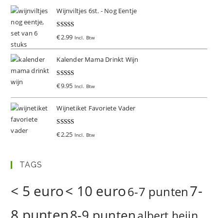
Wijnviltjes 6st. - Nog Eentje
Gewaardeer
€
2.99
Incl. Btw
d
5.00
uit 5
Kalender Mama Drinkt Wijn
Gewaardeer
€
9.95
Incl. Btw
d
5.00
uit 5
Wijnetiket Favoriete Vader
Gewaardeer
€
2.25
Incl. Btw
d
5.00
uit 5
TAGS
< 5 euro
< 10 euro
7-
6-7 punten
8 punten
8-9 punten
albert heijn