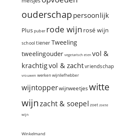
meisjes
ouderschap
persoonlijk
rode wijn
rosé wijn
Plus
puber
Tweeling
tiener
school
vol &
tweelingouder
vegetarisch eten
vol & zacht
krachtig
vriendschap
werken
wijnliefhebber
vrouwen
witte
wijntopper
wijnweetjes
wijn
zacht & soepel
zoet
zoete
wijn
Winkelmand