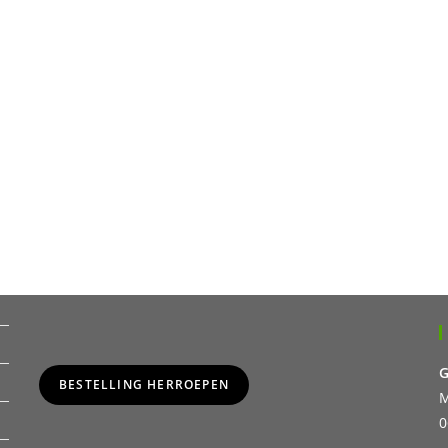
G
BESTELLING HERROEPEN
M
0