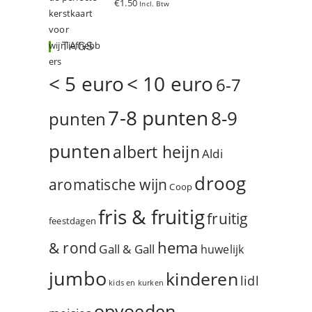
€
1.50
Incl. Btw
d
5.00
uit 5
TAGS
< 5 euro
< 10 euro
6-7
7-8 punten
8-9
punten
punten
albert heijn
Aldi
droog
aromatische wijn
Coop
fris & fruitig
fruitig
feestdagen
hema
& rond
Gall & Gall
huwelijk
jumbo
kinderen
lidl
kids en kurken
opvoeden