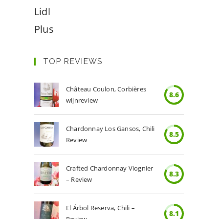
Lidl
Plus
TOP REVIEWS
Château Coulon, Corbières
8.6
wijnreview
Chardonnay Los Gansos, Chili
8.5
Review
Crafted Chardonnay Viognier
8.3
– Review
El Árbol Reserva, Chili –
8.1