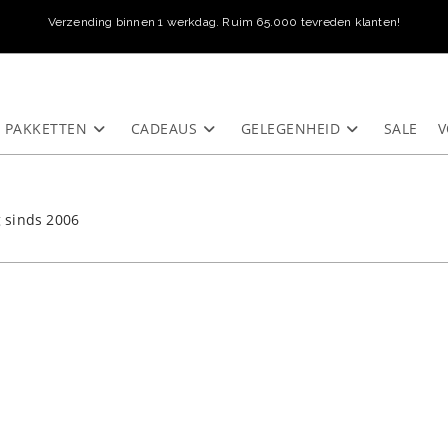
Verzending binnen 1 werkdag. Ruim 65.000 tevreden klanten!
PAKKETTEN
CADEAUS
GELEGENHEID
SALE
V