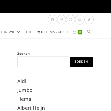
OOR WIE
DIY
0 ITEMS
€0.00
TOGGLE
0
SITE
Zoeken
ZOEKEN
ZOEKEN
Aldi
Jumbo
Hema
Albert Heijn