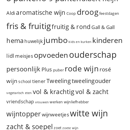
droog
aromatische wijn
Aldi
Coop
feestdagen
fris & fruitig
fruitig & rond
Gall & Gall
jumbo
kinderen
hema
huwelijk
kids en kurken
ouderschap
opvoeden
lidl
meisjes
rode wijn
persoonlijk
rosé
Plus
puber
Tweeling
wijn
tweelingouder
tiener
school
vol & zacht
vol & krachtig
vegetarisch eten
vriendschap
werken
wijnliefhebber
vrouwen
witte wijn
wijntopper
wijnweetjes
zacht & soepel
zoet
zoete wijn