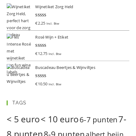
Wijnetiket Zorg Held
Gewaardeer
€
2.25
Incl. Btw
d
5.00
uit 5
Rosé Wijn + Etiket
Gewaardeer
€
12.75
Incl. Btw
d
5.00
uit 5
Buscadeau Beertjes & Wijnviltjes
Gewaardeer
€
10.50
Incl. Btw
d
5.00
uit 5
TAGS
< 5 euro
< 10 euro
7-
6-7 punten
8 punten
8-9 punten
albert heijn