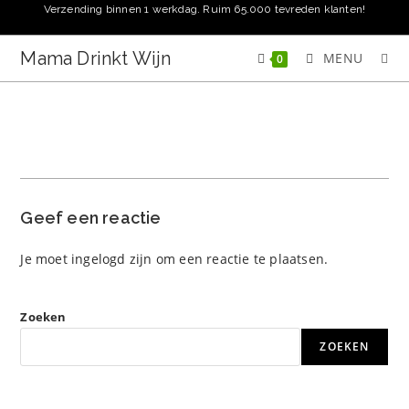
Ga
Verzending binnen 1 werkdag. Ruim 65.000 tevreden klanten!
naar
inhoud
Mama Drinkt Wijn
MENU
0
Geef een reactie
Je moet
ingelogd zijn
om een reactie te plaatsen.
Zoeken
ZOEKEN