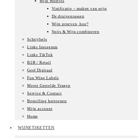
Wijn Weetjes
Vinificatie – maken van wijn
De druivenrassen
Wijn proeven, hoe?
Spijs & Wijn combineren
Schrijfsels
Links Instagram
Links TikTok
B2B / Retail
Geef Digitaal
Fun Wine Labels
Meest Gestelde Vragen
Service & Contact
Bestelling herroepen
Mijn account
Home
WIJNETIKETTEN