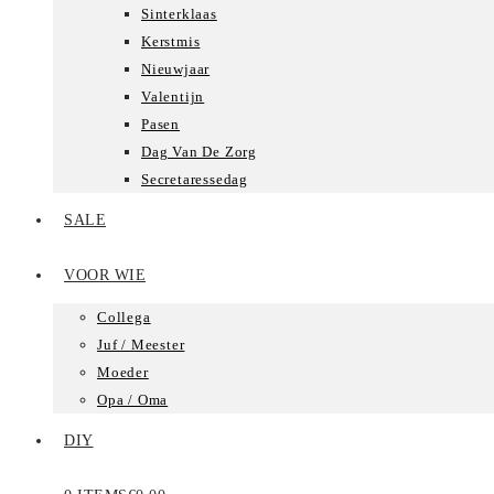
Sinterklaas
Kerstmis
Nieuwjaar
Valentijn
Pasen
Dag Van De Zorg
Secretaressedag
SALE
VOOR WIE
Collega
Juf / Meester
Moeder
Opa / Oma
DIY