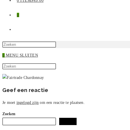
0 ITEMS
€0.00
0
TOGGLE
SITE
Druk
op
0
MENU
SLUITEN
ZOEKEN
Escape
Zoek
om
Druk
op
het
op
deze
zoekpaneel
Escape
site
te
om
Geef een reactie
sluiten.
het
zoekpaneel
Je moet
ingelogd zijn
om een reactie te plaatsen.
te
Zoeken
sluiten.
Zoeken