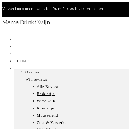
Ga
Verzending binnen 1 werkdag. Ruim 65.000 tevreden klanten!
naar
inhoud
Mama Drinkt Wijn
HOME
Over mij
Wijnreviews
Alle Reviews
Rode wijn
Witte wijn
Rosé wijn
Mousserend
Zoet & Versterkt