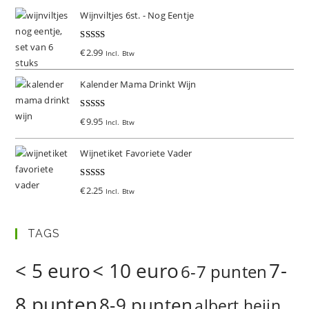
Wijnviltjes 6st. - Nog Eentje
Gewaardeer
€
2.99
Incl. Btw
d
5.00
uit 5
Kalender Mama Drinkt Wijn
Gewaardeer
€
9.95
Incl. Btw
d
5.00
uit 5
Wijnetiket Favoriete Vader
Gewaardeer
€
2.25
Incl. Btw
d
5.00
uit 5
TAGS
< 5 euro
< 10 euro
7-
6-7 punten
8 punten
8-9 punten
albert heijn