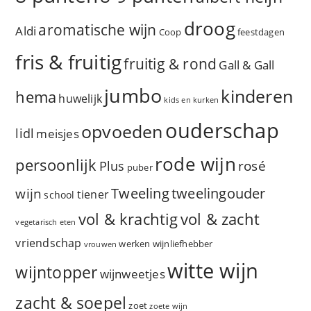
droog
aromatische wijn
Aldi
Coop
feestdagen
fris & fruitig
fruitig & rond
Gall & Gall
jumbo
kinderen
hema
huwelijk
kids en kurken
ouderschap
opvoeden
lidl
meisjes
rode wijn
persoonlijk
rosé
Plus
puber
Tweeling
wijn
tweelingouder
tiener
school
vol & zacht
vol & krachtig
vegetarisch eten
vriendschap
werken
wijnliefhebber
vrouwen
witte wijn
wijntopper
wijnweetjes
zacht & soepel
zoet
zoete wijn