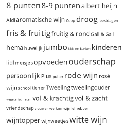
8 punten
8-9 punten
albert heijn
droog
aromatische wijn
Aldi
Coop
feestdagen
fris & fruitig
fruitig & rond
Gall & Gall
jumbo
kinderen
hema
huwelijk
kids en kurken
ouderschap
opvoeden
lidl
meisjes
rode wijn
persoonlijk
rosé
Plus
puber
Tweeling
wijn
tweelingouder
tiener
school
vol & zacht
vol & krachtig
vegetarisch eten
vriendschap
werken
wijnliefhebber
vrouwen
witte wijn
wijntopper
wijnweetjes