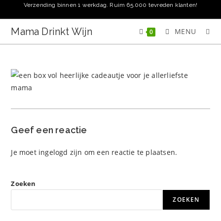
Ga
Verzending binnen 1 werkdag. Ruim 65.000 tevreden klanten!
naar
inhoud
Mama Drinkt Wijn
MENU
0
Geef een reactie
Je moet
ingelogd zijn
om een reactie te plaatsen.
Zoeken
ZOEKEN