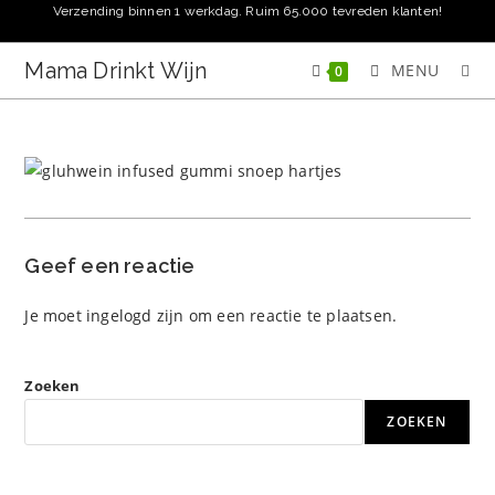
Ga
Verzending binnen 1 werkdag. Ruim 65.000 tevreden klanten!
naar
inhoud
Mama Drinkt Wijn
MENU
0
Geef een reactie
Je moet
ingelogd zijn
om een reactie te plaatsen.
Zoeken
ZOEKEN