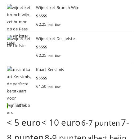
Wijnetiket Brunch Wijn
Gewaardeer
€
2.25
Incl. Btw
d
5.00
uit 5
Wijnetiket De Liefste
Gewaardeer
€
2.25
Incl. Btw
d
5.00
uit 5
Kaart Kerstmis
Gewaardeer
€
1.50
Incl. Btw
d
5.00
uit 5
TAGS
< 5 euro
< 10 euro
7-
6-7 punten
8 punten
8-9 punten
albert heijn