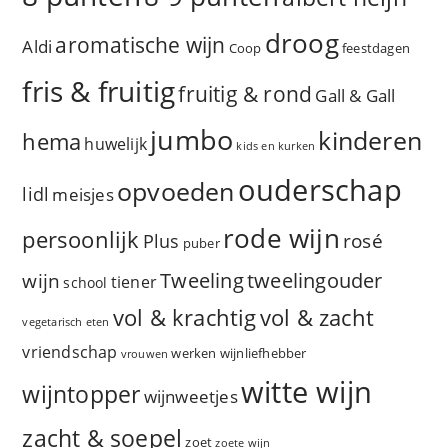
droog
aromatische wijn
Aldi
Coop
feestdagen
fris & fruitig
fruitig & rond
Gall & Gall
jumbo
kinderen
hema
huwelijk
kids en kurken
ouderschap
opvoeden
lidl
meisjes
rode wijn
persoonlijk
rosé
Plus
puber
Tweeling
wijn
tweelingouder
tiener
school
vol & zacht
vol & krachtig
vegetarisch eten
vriendschap
werken
wijnliefhebber
vrouwen
witte wijn
wijntopper
wijnweetjes
zacht & soepel
zoet
zoete wijn