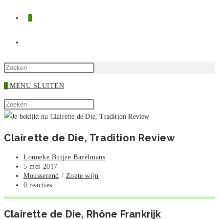
0
TOGGLE
SITE
Druk
op
0
MENU
SLUITEN
ZOEKEN
Escape
Zoek
om
Druk
op
het
op
deze
zoekpaneel
Escape
Clairette de Die, Tradition Review
site
te
om
sluiten.
het
Bericht
Lonneke Buijze Bazelmans
zoekpaneel
auteur:
Bericht
5 mei 2017
gepubliceerd
Berichtcategorie:
Mousserend
/
Zoete wijn
te
op:
Bericht
0 reacties
sluiten.
reacties:
Clairette de Die, Rhône Frankrijk