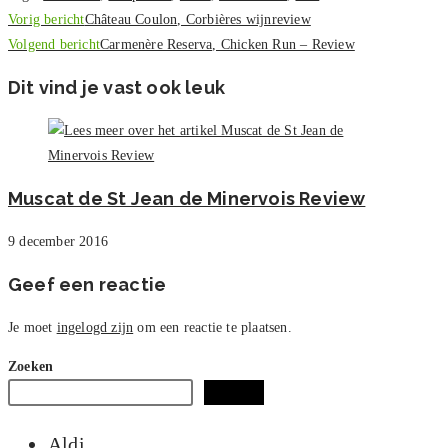
Lees
Vorig bericht
Château Coulon, Corbières wijnreview
meer
Volgend bericht
Carmenère Reserva, Chicken Run – Review
artikelen
Dit vind je vast ook leuk
Muscat de St Jean de Minervois Review
9 december 2016
Geef een reactie
Je moet
ingelogd zijn
om een reactie te plaatsen.
Zoeken
Zoeken
Aldi