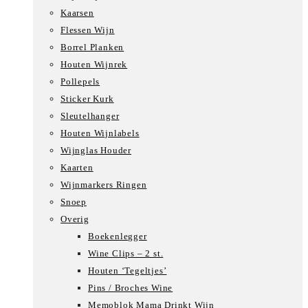
Kaarsen
Flessen Wijn
Borrel Planken
Houten Wijnrek
Pollepels
Sticker Kurk
Sleutelhanger
Houten Wijnlabels
Wijnglas Houder
Kaarten
Wijnmarkers Ringen
Snoep
Overig
Boekenlegger
Wine Clips – 2 st.
Houten ‘Tegeltjes’
Pins / Broches Wine
Memoblok Mama Drinkt Wijn