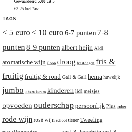
Gewaardeerd
5.00
uit 5
€
2.25
Incl. Btw
TAGS
< 5 euro
< 10 euro
7-8
6-7 punten
punten
8-9 punten
albert heijn
Aldi
fris &
droog
aromatische wijn
Coop
feestdagen
fruitig
hema
fruitig & rond
Gall & Gall
huwelijk
jumbo
kinderen
lidl
meisjes
kids en kurken
ouderschap
opvoeden
persoonlijk
Plus
puber
rode wijn
Tweeling
rosé wijn
tiener
school
vol &