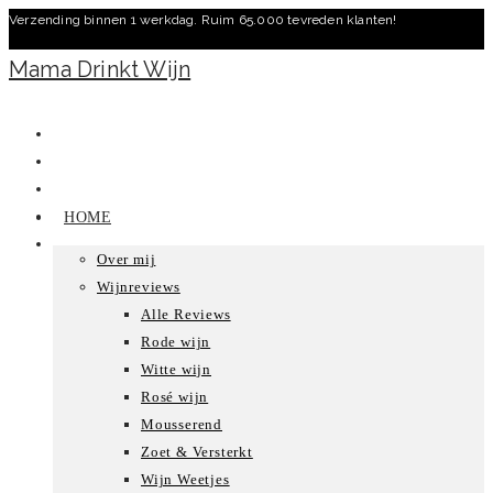
Verzending binnen 1 werkdag. Ruim 65.000 tevreden klanten!
Ga
naar
Mama Drinkt Wijn
inhoud
HOME
Over mij
Wijnreviews
Alle Reviews
Rode wijn
Witte wijn
Rosé wijn
Mousserend
Zoet & Versterkt
Wijn Weetjes