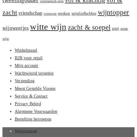
vol & krachtig
tweelingouder
vegetarisch eten
zacht
wijntopper
vriendschap
werken
wijnliefhebber
vrouwen
witte wijn
zacht & soepel
wijnweetjes
zoet
zoete
wijn
Winkelmand
B2B voor retail
Mijn account
Wachtwoord vergeten
Verzending
Meest Gestelde Vragen
Service & Contact
Privacy Beleid
Algemene Voorwaarden
Bestelling herroepen
Winkelmand