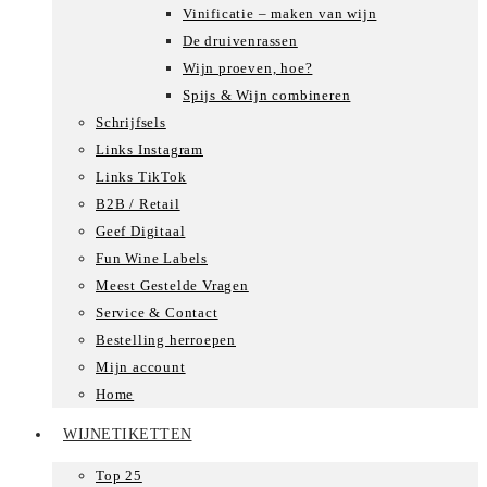
Vinificatie – maken van wijn
De druivenrassen
Wijn proeven, hoe?
Spijs & Wijn combineren
Schrijfsels
Links Instagram
Links TikTok
B2B / Retail
Geef Digitaal
Fun Wine Labels
Meest Gestelde Vragen
Service & Contact
Bestelling herroepen
Mijn account
Home
WIJNETIKETTEN
Top 25