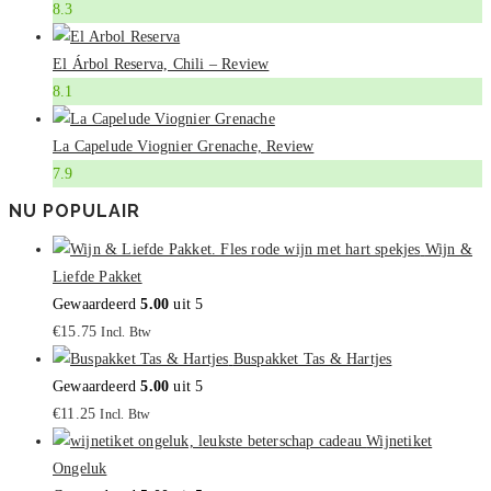
8.3
El Árbol Reserva, Chili – Review
8.1
La Capelude Viognier Grenache, Review
7.9
NU POPULAIR
Wijn &
Liefde Pakket
Gewaardeerd
5.00
uit 5
€
15.75
Incl. Btw
Buspakket Tas & Hartjes
Gewaardeerd
5.00
uit 5
€
11.25
Incl. Btw
Wijnetiket
Ongeluk