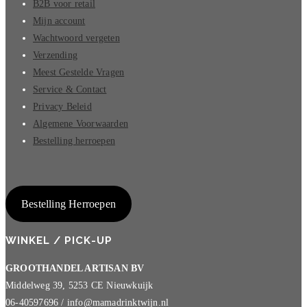
B2B voor retail
Mijn account
Wachtwoord vergeten
Verzending
Meest Gestelde Vragen
Service & Contact
Privacy Beleid
Algemene Voorwaarden
Bestelling herroepen
Bestelling Herroepen
WINKEL / PICK-UP
GROOTHANDEL ARTISAN BV
Middelweg 39, 5253 CE Nieuwkuijk
06-40597696 / info@mamadrinktwijn.nl