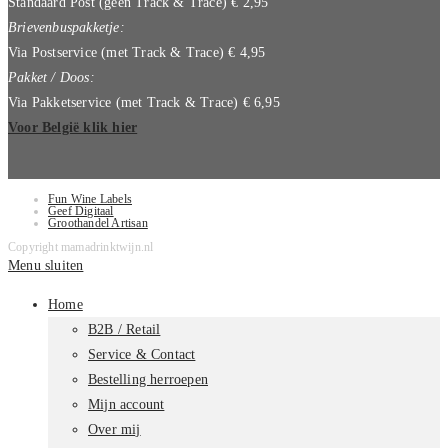
Standaard Post (geen Track & Trace) € 2,95
Brievenbuspakketje:
Via Postservice (met Track & Trace) € 4,95
Pakket / Doos:
Via Pakketservice (met Track & Trace) € 6,95
Voor België klik hier
Fun Wine Labels
Geef Digitaal
Groothandel Artisan
Copyright mamadrinktwijn.nl
Menu sluiten
Home
B2B / Retail
Service & Contact
Bestelling herroepen
Mijn account
Over mij