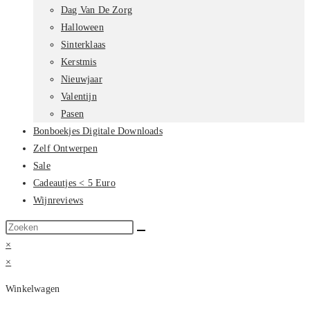
Dag Van De Zorg
Halloween
Sinterklaas
Kerstmis
Nieuwjaar
Valentijn
Pasen
Bonboekjes Digitale Downloads
Zelf Ontwerpen
Sale
Cadeautjes < 5 Euro
Wijnreviews
Zoek
op
×
deze
×
site
Winkelwagen