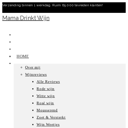
Verzending binnen 1 werkdag. Ruim 65.000 tevreden klanten!
Ga
naar
Mama Drinkt Wijn
inhoud
HOME
Over mij
Wijnreviews
Alle Reviews
Rode wijn
Witte wijn
Rosé wijn
Mousserend
Zoet & Versterkt
Wijn Weetjes