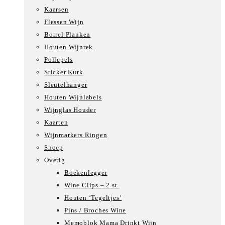
Kaarsen
Flessen Wijn
Borrel Planken
Houten Wijnrek
Pollepels
Sticker Kurk
Sleutelhanger
Houten Wijnlabels
Wijnglas Houder
Kaarten
Wijnmarkers Ringen
Snoep
Overig
Boekenlegger
Wine Clips – 2 st.
Houten ‘Tegeltjes’
Pins / Broches Wine
Memoblok Mama Drinkt Wijn