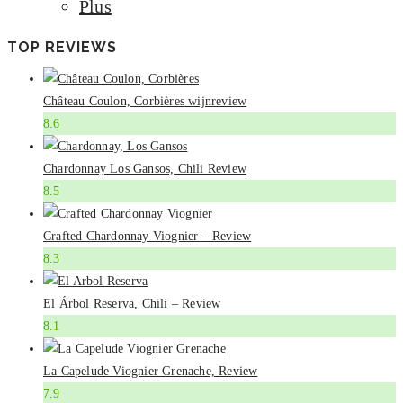
Plus
TOP REVIEWS
Château Coulon, Corbières wijnreview
8.6
Chardonnay Los Gansos, Chili Review
8.5
Crafted Chardonnay Viognier – Review
8.3
El Árbol Reserva, Chili – Review
8.1
La Capelude Viognier Grenache, Review
7.9