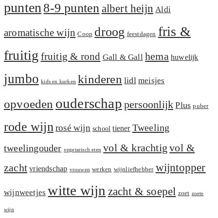
punten
8-9 punten
albert heijn
Aldi
fris &
droog
aromatische wijn
Coop
feestdagen
fruitig
hema
fruitig & rond
Gall & Gall
huwelijk
jumbo
kinderen
lidl
meisjes
kids en kurken
ouderschap
opvoeden
persoonlijk
Plus
puber
rode wijn
Tweeling
rosé wijn
tiener
school
vol &
vol & krachtig
tweelingouder
vegetarisch eten
zacht
wijntopper
vriendschap
werken
wijnliefhebber
vrouwen
witte wijn
zacht & soepel
wijnweetjes
zoet
zoete
wijn