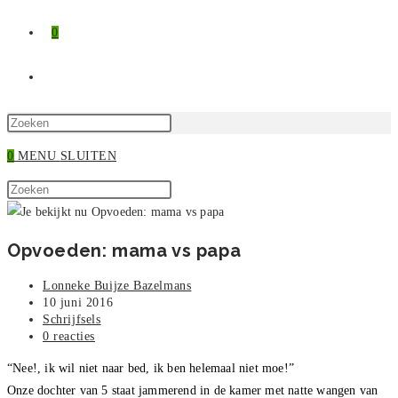
0
TOGGLE
SITE
Druk
op
0
MENU
SLUITEN
ZOEKEN
Escape
Zoek
om
Druk
op
het
op
deze
zoekpaneel
Escape
Opvoeden: mama vs papa
site
te
om
sluiten.
het
Bericht
Lonneke Buijze Bazelmans
zoekpaneel
auteur:
Bericht
10 juni 2016
gepubliceerd
Berichtcategorie:
Schrijfsels
te
op:
Bericht
0 reacties
sluiten.
reacties:
“Nee!, ik wil niet naar bed, ik ben helemaal niet moe!”
Onze dochter van 5 staat jammerend in de kamer met natte wangen van