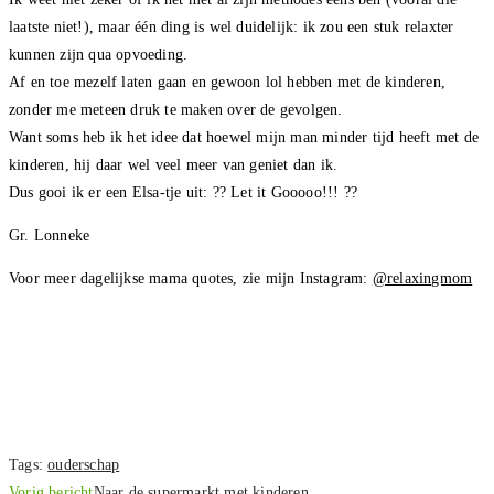
laatste niet!), maar één ding is wel duidelijk: ik zou een stuk relaxter
kunnen zijn qua opvoeding.
Af en toe mezelf laten gaan en gewoon lol hebben met de kinderen,
zonder me meteen druk te maken over de gevolgen.
Want soms heb ik het idee dat hoewel mijn man minder tijd heeft met de
kinderen, hij daar wel veel meer van geniet dan ik.
Dus gooi ik er een Elsa-tje uit: ?? Let it Gooooo!!! ??
Gr. Lonneke
Voor meer dagelijkse mama quotes, zie mijn Instagram:
@relaxingmom
Tags
:
ouderschap
Lees
Vorig bericht
Naar de supermarkt met kinderen