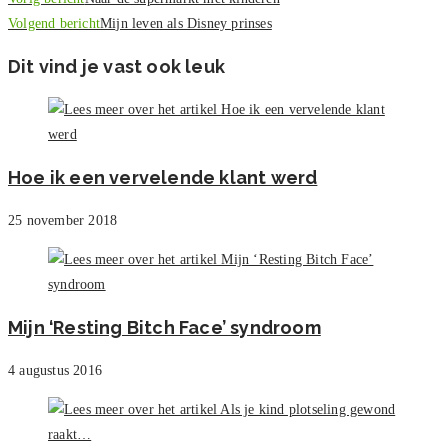
meer
Volgend bericht
Mijn leven als Disney prinses
artikelen
Dit vind je vast ook leuk
Hoe ik een vervelende klant werd
25 november 2018
Mijn ‘Resting Bitch Face’ syndroom
4 augustus 2016