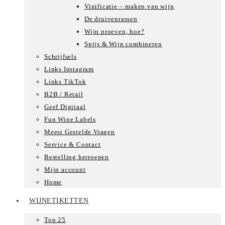
Vinificatie – maken van wijn
De druivenrassen
Wijn proeven, hoe?
Spijs & Wijn combineren
Schrijfsels
Links Instagram
Links TikTok
B2B / Retail
Geef Digitaal
Fun Wine Labels
Meest Gestelde Vragen
Service & Contact
Bestelling herroepen
Mijn account
Home
WIJNETIKETTEN
Top 25