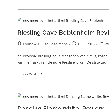
De
Pinet,
Courtelles
Review
Riesling Cave Beblenheim Rev
Bericht
Bericht
Berich
Lonneke Buijze Bazelmans
1 juli 2016
Wi
auteur:
gepubliceerd
op:
neus:Mooie Riesling neus met tonen van citrus, rozen,
wijn gemaakt van de pure Riesling druif. De structuur
Riesling
Lees Verder
Cave
Beblenheim
Review
Dancing Flame white, Review