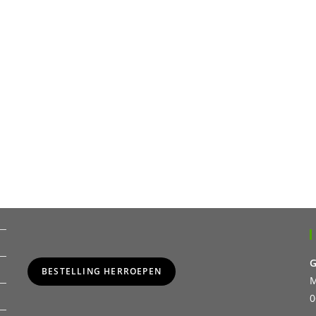
G
BESTELLING HERROEPEN
M
0