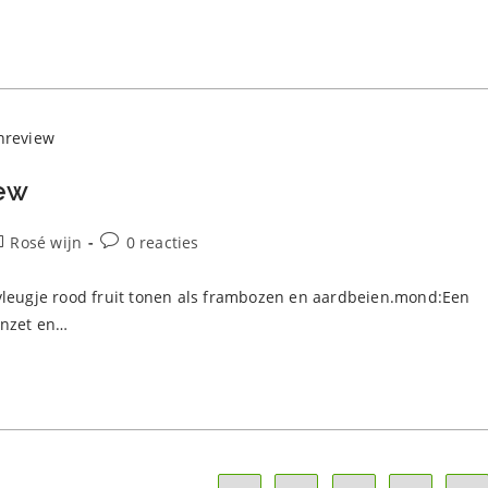
iew
richtcategorie:
Bericht
Rosé wijn
0 reacties
reacties:
 vleugje rood fruit tonen als frambozen en aardbeien.mond:Een
aanzet en…