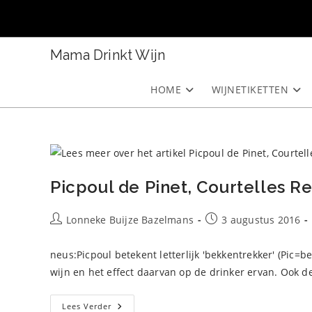
Ga
naar
inhoud
Mama Drinkt Wijn
HOME
WIJNETIKETTEN
Picpoul de Pinet, Courtelles R
Bericht
Bericht
Lonneke Buijze Bazelmans
3 augustus 2016
auteur:
gepubliceerd
op:
neus:Picpoul betekent letterlijk 'bekkentrekker' (Pic=
wijn en het effect daarvan op de drinker ervan. Ook de
Picpoul
Lees Verder