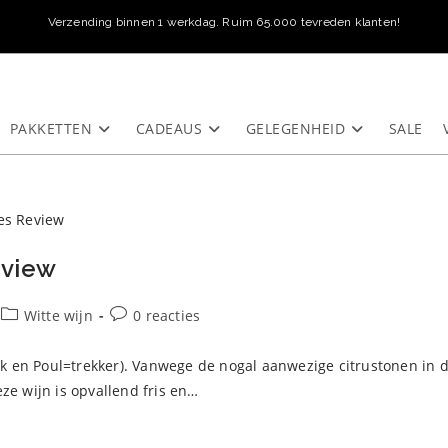
Verzending binnen 1 werkdag. Ruim 65.000 tevreden klanten!
PAKKETTEN
CADEAUS
GELEGENHEID
SALE
eview
Berichtcategorie:
Bericht
Witte wijn
0 reacties
reacties:
bek en Poul=trekker). Vanwege de nogal aanwezige citrustonen in 
ze wijn is opvallend fris en…