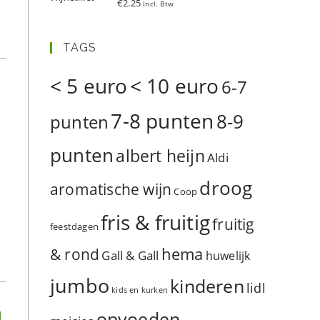
€
2.25
Incl. Btw
d
5.00
uit 5
TAGS
< 5 euro
< 10 euro
6-7
7-8 punten
8-9
punten
punten
albert heijn
Aldi
droog
aromatische wijn
Coop
fris & fruitig
fruitig
feestdagen
hema
& rond
Gall & Gall
huwelijk
jumbo
kinderen
lidl
kids en kurken
opvoeden