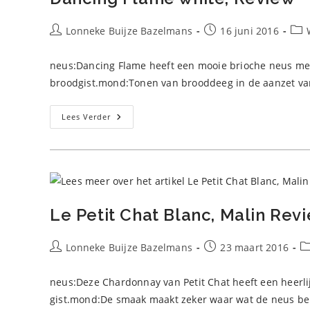
Bericht
Bericht
Beri
Lonneke Buijze Bazelmans
16 juni 2016
auteur:
gepubliceerd
op:
neus:Dancing Flame heeft een mooie brioche neus met '
broodgist.mond:Tonen van brooddeeg in de aanzet va
Dancing
Lees Verder
Flame
White,
Review
Le Petit Chat Blanc, Malin Rev
Bericht
Bericht
Be
Lonneke Buijze Bazelmans
23 maart 2016
auteur:
gepubliceerd
op:
neus:Deze Chardonnay van Petit Chat heeft een heerlijk
gist.mond:De smaak maakt zeker waar wat de neus be