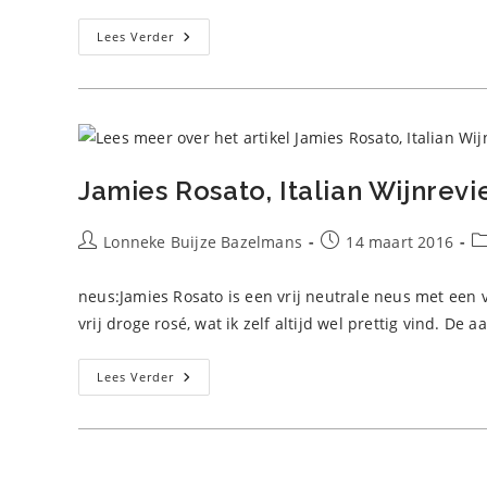
Le
Lees Verder
Petit
Chat
Blanc,
Malin
Review
Jamies Rosato, Italian Wijnrev
Bericht
Bericht
Be
Lonneke Buijze Bazelmans
14 maart 2016
auteur:
gepubliceerd
op:
neus:Jamies Rosato is een vrij neutrale neus met een
vrij droge rosé, wat ik zelf altijd wel prettig vind. De 
Jamies
Lees Verder
Rosato,
Italian
Wijnreview