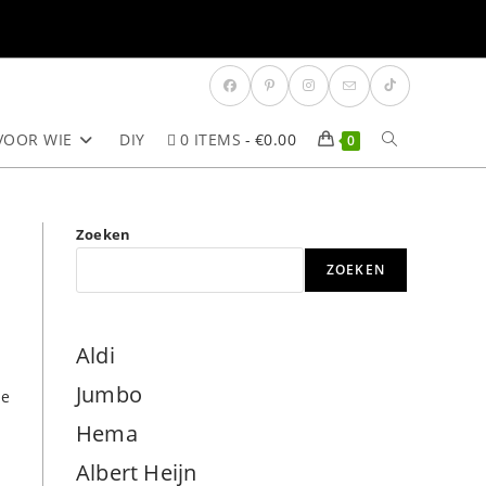
VOOR WIE
DIY
0 ITEMS
€0.00
TOGGLE
0
SITE
Zoeken
ZOEKEN
ZOEKEN
Aldi
Jumbo
de
Hema
Albert Heijn