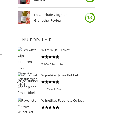
Review
La Capelude Viognier
7.9
Grenache, Review
NU POPULAIR
Witte Wijn + Etiket
Gewaardeer
€
12.75
Incl. Btw
d
5.00
uit 5
Wijnetiket Jarige Bubbel
Gewaardeer
€
2.25
Incl. Btw
d
5.00
uit 5
Wijnetiket Favoriete Collega
Gewaardeer