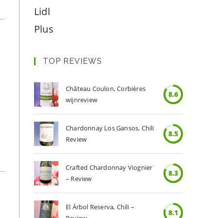
Lidl
Plus
TOP REVIEWS
Château Coulon, Corbières
8.6
wijnreview
Chardonnay Los Gansos, Chili
8.5
Review
Crafted Chardonnay Viognier
8.3
– Review
El Árbol Reserva, Chili –
8.1