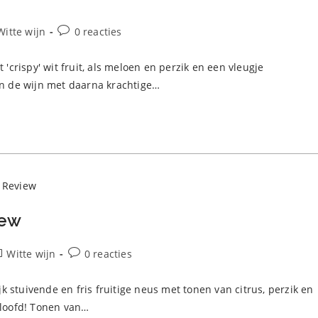
chtcategorie:
Bericht
Witte wijn
0 reacties
reacties:
crispy' wit fruit, als meloen en perzik en een vleugje
n de wijn met daarna krachtige…
iew
richtcategorie:
Bericht
Witte wijn
0 reacties
reacties:
 stuivende en fris fruitige neus met tonen van citrus, perzik en
loofd! Tonen van…