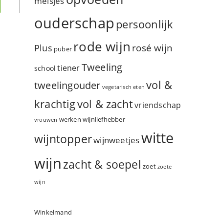
meisjes
ouderschap
persoonlijk
rode wijn
rosé wijn
Plus
puber
Tweeling
tiener
school
vol &
tweelingouder
vegetarisch eten
vol & zacht
krachtig
vriendschap
werken
wijnliefhebber
vrouwen
witte
wijntopper
wijnweetjes
wijn
zacht & soepel
zoet
zoete
wijn
Winkelmand