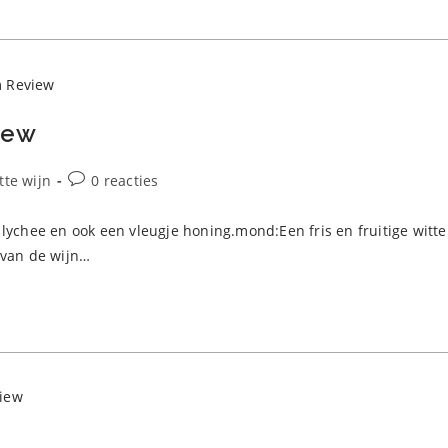
iew
tcategorie:
Bericht
tte wijn
0 reacties
reacties:
 lychee en ook een vleugje honing.mond:Een fris en fruitige witte
 van de wijn…