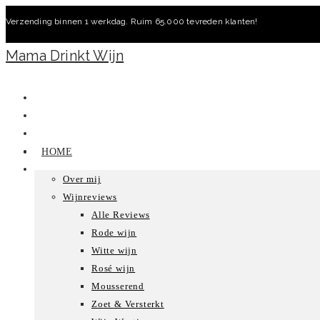
Ga
Verzending binnen 1 werkdag. Ruim 65.000 tevreden klanten!
naar
inhoud
Mama Drinkt Wijn
HOME
Over mij
Wijnreviews
Alle Reviews
Rode wijn
Witte wijn
Rosé wijn
Mousserend
Zoet & Versterkt