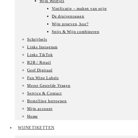
Wijn Weetjes
Vinificatie – maken van wijn
De druivenrassen
Wijn proeven, hoe?
Spijs & Wijn combineren
Schrijfsels
Links Instagram
Links TikTok
B2B / Retail
Geef Digitaal
Fun Wine Labels
Meest Gestelde Vragen
Service & Contact
Bestelling herroepen
Mijn account
Home
WIJNETIKETTEN