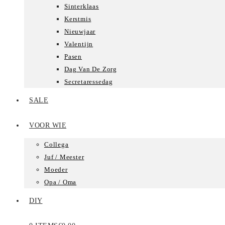
Sinterklaas
Kerstmis
Nieuwjaar
Valentijn
Pasen
Dag Van De Zorg
Secretaressedag
SALE
VOOR WIE
Collega
Juf / Meester
Moeder
Opa / Oma
DIY